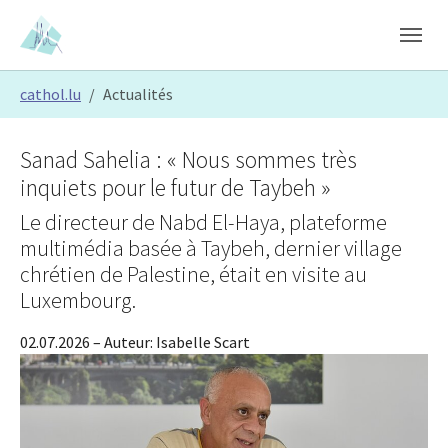
Skip to main content
Skip to page footer
You are here:
cathol.lu
Actualités
Sanad Sahelia : « Nous sommes très
inquiets pour le futur de Taybeh »
Le directeur de Nabd El-Haya, plateforme
multimédia basée à Taybeh, dernier village
chrétien de Palestine, était en visite au
Luxembourg.
02.07.2026
– Auteur:
Isabelle Scart