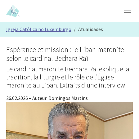
Skip to main content
Skip to page footer
You are here:
Igreja Católica no Luxemburgo
Atualidades
Espérance et mission : le Liban maronite
selon le cardinal Bechara Raï
Le cardinal maronite Bechara Raï explique la
tradition, la liturgie et le rôle de l’Église
maronite au Liban. Extraits d’une interview
26.02.2026
– Auteur:
Domingos Martins