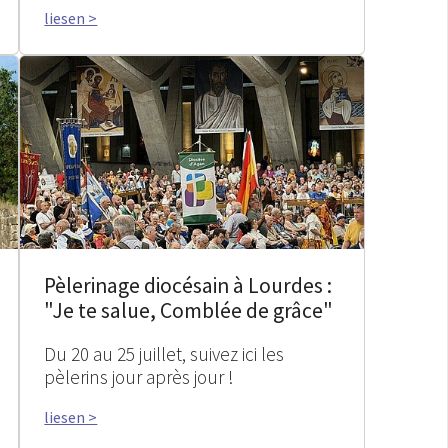
liesen >
Pèlerinage diocésain à Lourdes :
"Je te salue, Comblée de grâce"
Du 20 au 25 juillet, suivez ici les
pèlerins jour après jour !
liesen >