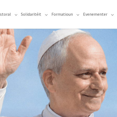
storal
Solidaritéit
Formatioun
Evenementer
erzdiözees"
Submenu for "Glawen & Pastoral"
Submenu for "Solidaritéit"
Submenu for "Format
Su