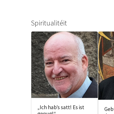
Spiritualitéit
„Ich hab’s satt! Es ist
Gebt
genug!“