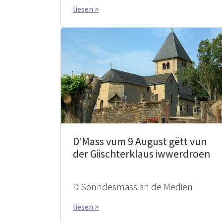
liesen >
D’Mass vum 9 August gëtt vun
der Giischterklaus iwwerdroen
D'Sonndesmass an de Medien
liesen >