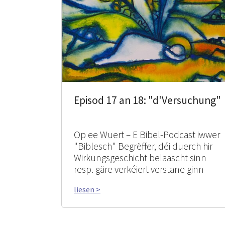
Episod 17 an 18: "d'Versuchung"
Op ee Wuert – E Bibel-Podcast iwwer
"Biblesch" Begrëffer, déi duerch hir
Wirkungsgeschicht belaascht sinn
resp. gäre verkéiert verstane ginn
liesen >