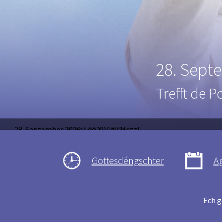
Synod 20
Umsetzungs
28. September 2026: Leo XIV. zu Metz!
Synod 2025-2028
Gottesdéngschter
A
Ech g