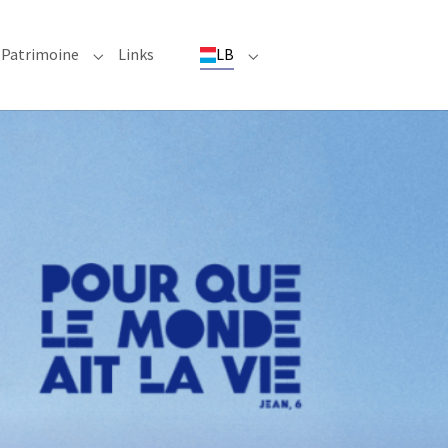
(current)
Patrimoine
Links
LB
ioun"
bmenu for "Evenementer"
Submenu for "Patrimoine"
Submenu for "LB"