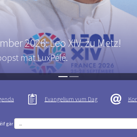
25-2028
phase - Phase de mise en oeuvre
genda
Evangelium vum Dag
Kon
éif gär