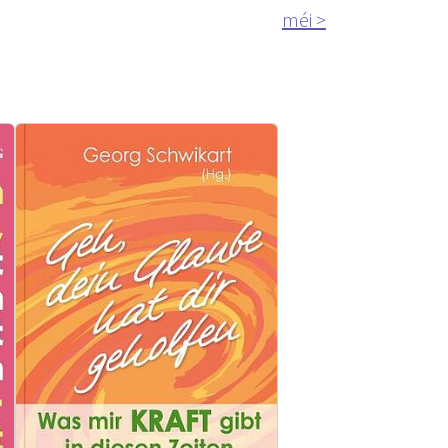
méi >