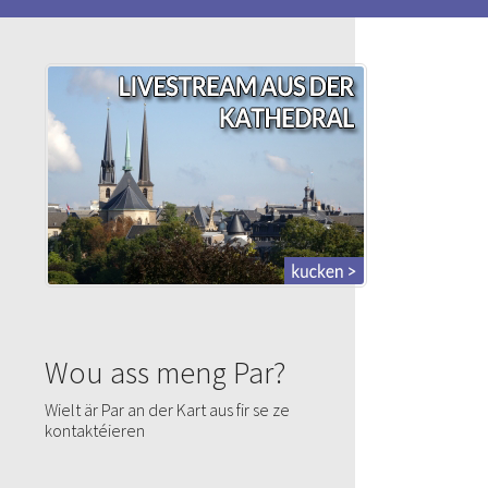
Wou ass meng Par?
Wielt är Par an der Kart aus fir se ze
kontaktéieren