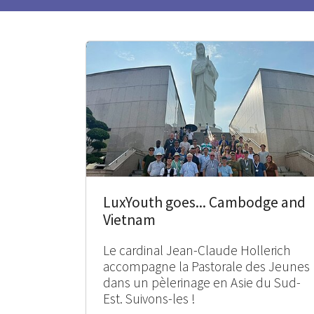
LuxYouth goes... Cambodge and
Vietnam
Le cardinal Jean-Claude Hollerich
accompagne la Pastorale des Jeunes
dans un pèlerinage en Asie du Sud-
Est. Suivons-les !