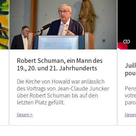
Robert Schuman, ein Mann des
Juil
19., 20. und 21. Jahrhunderts
pour
Die Kirche von Howald war anlässlich
des Vortrags von Jean-Claude Juncker
Pens
über Robert Schuman bis auf den
votr
letzten Platz gefüllt.
paro
liesen >
liese