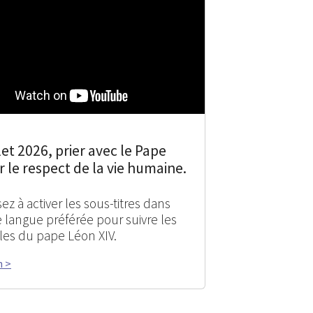
let 2026, prier avec le Pape
 le respect de la vie humaine.
ez à activer les sous-titres dans
e langue préférée pour suivre les
les du pape Léon XIV.
n >