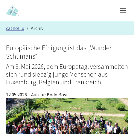
Skip to main content
Skip to page footer
You are here:
cathol.lu
Archiv
Europäische Einigung ist das „Wunder
Schumans“
Am 9. Mai 2026, dem Europatag, versammelten
sich rund siebzig junge Menschen aus
Luxemburg, Belgien und Frankreich.
12.05.2026
– Auteur:
Bodo Bost