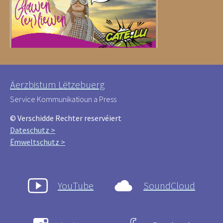
Äerzbistum Lëtzebuerg
Service Kommunikatioun a Press
© Verschidde Rechter reservéiert
Dateschutz >
Ëmweltschutz >
YouTube
SoundCloud