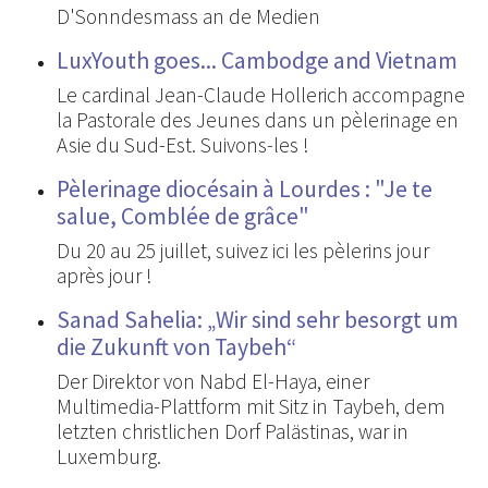
D'Sonndesmass an de Medien
LuxYouth goes... Cambodge and Vietnam
Le cardinal Jean-Claude Hollerich accompagne
la Pastorale des Jeunes dans un pèlerinage en
Asie du Sud-Est. Suivons-les !
Pèlerinage diocésain à Lourdes : "Je te
salue, Comblée de grâce"
Du 20 au 25 juillet, suivez ici les pèlerins jour
après jour !
Sanad Sahelia: „Wir sind sehr besorgt um
die Zukunft von Taybeh“
Der Direktor von Nabd El-Haya, einer
Multimedia-Plattform mit Sitz in Taybeh, dem
letzten christlichen Dorf Palästinas, war in
Luxemburg.