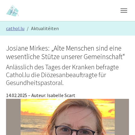
Skip to main content
Skip to page footer
You are here:
cathol.lu
Aktualitéiten
Josiane Mirkes: „Alte Menschen sind eine
wesentliche Stütze unserer Gemeinschaft“
Anlässlich des Tages der Kranken befragte
Cathol.lu die Diözesanbeauftragte für
Gesundheitspastoral.
14.02.2025
– Auteur:
Isabelle Scart