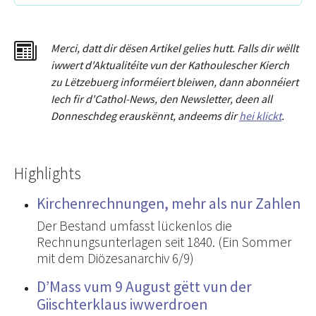
Merci
,
dat
t
dir dësen Artikel gelies hu
tt
. Falls dir wëllt
iwwert d'Aktualitéit
e
vun der Kathoulescher Kierch
zu Lëtzebuerg informéiert bleiwen, dann abonnéiert
Iech fir d'Cathol-News, den Newsletter
,
deen all
Donneschdeg erauskënnt, andeems dir
hei klickt
.
Highlights
Kirchenrechnungen, mehr als nur Zahlen
Der Bestand umfasst lückenlos die
Rechnungsunterlagen seit 1840. (Ein Sommer
mit dem Diözesanarchiv 6/9)
D’Mass vum 9 August gëtt vun der
Giischterklaus iwwerdroen