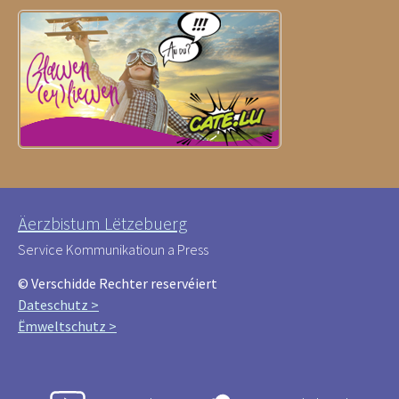
Äerzbistum Lëtzebuerg
Service Kommunikatioun a Press
© Verschidde Rechter reservéiert
Dateschutz >
Ëmweltschutz >