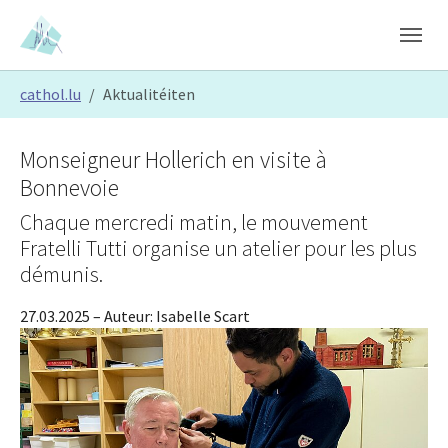
Skip to main content
Skip to page footer
You are here:
cathol.lu
Aktualitéiten
Monseigneur Hollerich en visite à
Bonnevoie
Chaque mercredi matin, le mouvement
Fratelli Tutti organise un atelier pour les plus
démunis.
27.03.2025
– Auteur:
Isabelle Scart