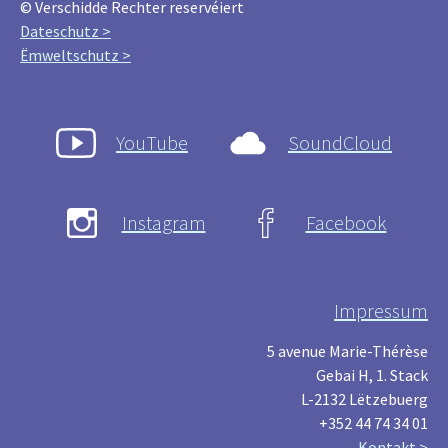
© Verschidde Rechter reservéiert
Dateschutz >
Ëmweltschutz >
YouTube
SoundCloud
Instagram
Facebook
Impressum
5 avenue Marie-Thérèse
Gebai H, 1. Stack
L-2132 Lëtzebuerg
+352 44 74 34 01
Kontakt >