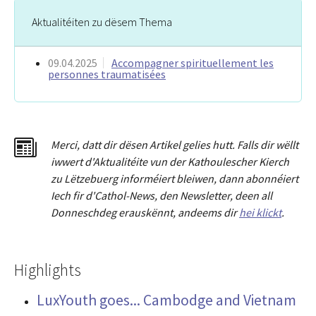
Aktualitéiten zu dësem Thema
09.04.2025
Accompagner spirituellement les
personnes traumatisées
Merci
,
dat
t
dir dësen Artikel gelies hu
tt
. Falls dir wëllt
iwwert d'Aktualitéit
e
vun der Kathoulescher Kierch
zu Lëtzebuerg informéiert bleiwen, dann abonnéiert
Iech fir d'Cathol-News, den Newsletter
,
deen all
Donneschdeg erauskënnt, andeems dir
hei klickt
.
Highlights
LuxYouth goes... Cambodge and Vietnam