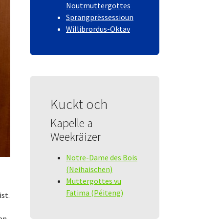
Noutmuttergottes
Sprangprëssessioun
Willibrordus-Oktav
Kuckt och
Kapelle a
Weekräizer
Notre-Dame des Bois
(Neihaischen)
Muttergottes vu
Fatima (Péiteng)
st.
en.