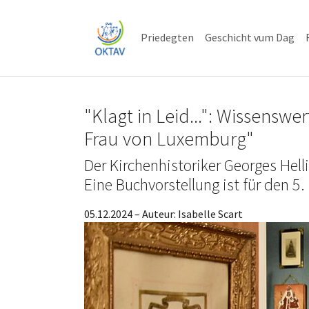
Skip to main content
Skip to page footer
Priedegten
Geschicht vum Dag
"Klagt in Leid...": Wissenswe
Frau von Luxemburg"
Der Kirchenhistoriker Georges Hel
Eine Buchvorstellung ist für den 5
05.12.2024
– Auteur:
Isabelle Scart