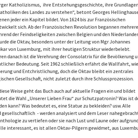
rger Katholizismus, ihre Entstehungsgeschichte, ihre Grundlage
 Katholiken des Landes zu verstehen“, betont Georges Hellinghaus
en jeder ein Kapitel bildet. Von 1624 bis zur Französischen
ntwickelt sich. Ab der Französischen Revolution begannen mehrer
ährend der Feindseligkeiten zwischen Belgien und den Niederlande
wurde die Oktav, besonders unter der Leitung von Mgr Johannes
kar von Luxemburg, mit ihrer heutigen Struktur wiederbelebt.
en danach ist die Verehrung der Consolatrix für die Bevölkerung 
tlicher Bedeutung. Seit 1962 schließlich erfährt die Wallfahrt, wi
ierung und Entchristlichung, doch die Oktav bleibt ein zentrales
schen Gesellschaft, nicht zuletzt durch ihre Schlussprozession.
diese Weise geht das Buch auch auf aktuelle Fragen ein und bildet
tet die Wahl „Unserer Lieben Frau“ zur Schutzpatronin? Was ist d
n kann? Was bedeutet es, eine Statue zu bekleiden? usw. Alle
nd gesellschaftlich - werden analysiert und dem Leser nahegebrach
e Anthologie zu vertiefen oder sie nach Lust und Laune oder aufgrun
alle interessant, es ist allen Oktav-Pilgern gewidmet, aus Luxemb