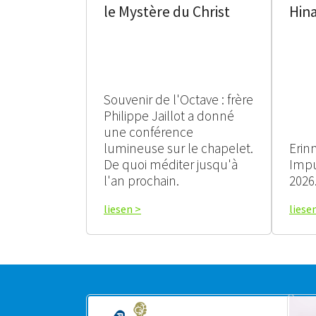
le Mystère du Christ
Hin
Souvenir de l'Octave : frère
Philippe Jaillot a donné
une conférence
lumineuse sur le chapelet.
Erin
De quoi méditer jusqu'à
Impu
l'an prochain.
2026
liesen >
liese