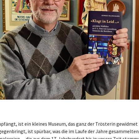
fängt, ist ein kleines Museum, das ganz der Trösterin gewidmet i
tgegenbringt, ist spürbar, was die im Laufe der Jahre gesammelten
alereien ..., die aus dem 17. Jahrhundert bis in unsere Zeit stamm