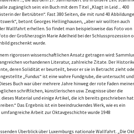
le zugänglich sein: ein Buch mit dem Titel „Klagt in Leid ... 400
österin der Betrübten“. Fast 380 Seiten, die mit rund 40 Abbildung
ichtswerk“, betont Georges Hellinghausen, „aber wir wollten auch
er Wallfahrt erhellen. So findet man beispielsweise das Foto von
 Foto der Großherzogin Marie Adelheid bei der Schlussprozession 
nbild geschenkt wurde.
 einem rigorosen wissenschaftlichen Ansatz getragen wird: Sammlu
ngreichen vorhandenen Literatur, zahlreiche Zitate. Der Historik
te, deren Solidität er beurteilt, bevor er sie in Betracht zieht od
gestellte „Fundus“ ist eine wahre Fundgrube, die untersucht und
„Dieses Buch war über mehrere Jahre hinweg der rote Faden meine
glichen schriftlichen, künstlerischen usw. Zeugnisse über die
dieses Material und einige Artikel, die ich bereits geschrieben hat
reiben.“ Das Ergebnis ist ein beeindruckendes Werk, wie es ein
te umfangreiche Arbeit zur Oktavgeschichte wurde 1948
ssenden Überblick über Luxemburgs nationale Wallfahrt. „Die Ok