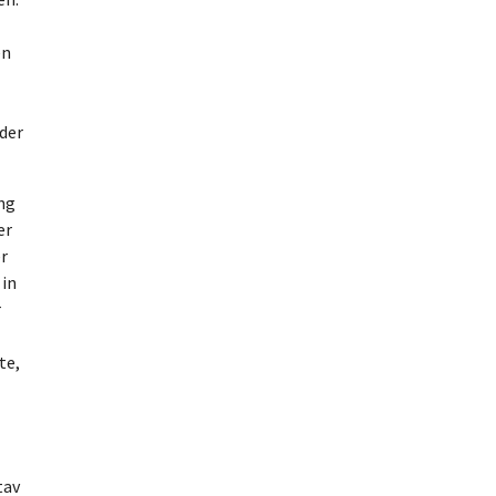
en
oder
ng
er
er
 in
r
te,
tav