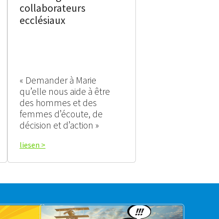
collaborateurs
ecclésiaux
« Demander à Marie
qu’elle nous aide à être
des hommes et des
femmes d’écoute, de
décision et d’action »
liesen >