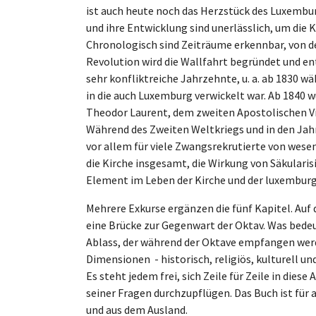
ist auch heute noch das Herzstück des Luxembu
und ihre Entwicklung sind unerlässlich, um die
Chronologisch sind Zeiträume erkennbar, von den
Revolution wird die Wallfahrt begründet und e
sehr konfliktreiche Jahrzehnte, u. a. ab 1830 w
in die auch Luxemburg verwickelt war. Ab 1840 
Theodor Laurent, dem zweiten Apostolischen Vi
Während des Zweiten Weltkriegs und in den Jahr
vor allem für viele Zwangsrekrutierte von wesen
die Kirche insgesamt, die Wirkung von Säkularis
Element im Leben der Kirche und der luxemburgi
Mehrere Exkurse ergänzen die fünf Kapitel. Auf 
eine Brücke zur Gegenwart der Oktav. Was bedeu
Ablass, der während der Oktave empfangen werde
Dimensionen - historisch, religiös, kulturell u
Es steht jedem frei, sich Zeile für Zeile in dies
seiner Fragen durchzupflügen. Das Buch ist für 
und aus dem Ausland.