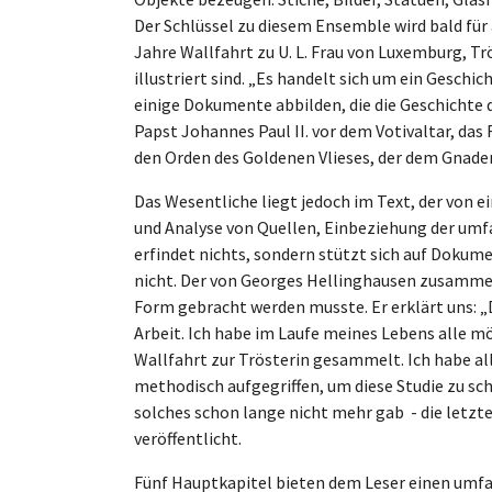
Der Schlüssel zu diesem Ensemble wird bald für al
Jahre Wallfahrt zu U. L. Frau von Luxemburg, Tr
illustriert sind. „Es handelt sich um ein Gesch
einige Dokumente abbilden, die die Geschichte d
Papst Johannes Paul II. vor dem Votivaltar, das
den Orden des Goldenen Vlieses, der dem Gnade
Das Wesentliche liegt jedoch im Text, der von
und Analyse von Quellen, Einbeziehung der umfa
erfindet nichts, sondern stützt sich auf Dokumen
nicht. Der von Georges Hellinghausen zusammen
Form gebracht werden musste. Er erklärt uns: 
Arbeit. Ich habe im Laufe meines Lebens alle mö
Wallfahrt zur Trösterin gesammelt. Ich habe all 
methodisch aufgegriffen, um diese Studie zu sch
solches schon lange nicht mehr gab - die letz
veröffentlicht.
Fünf Hauptkapitel bieten dem Leser einen umfa