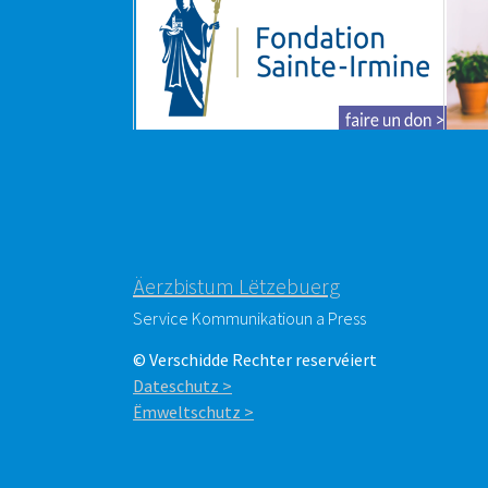
Äerzbistum Lëtzebuerg
Service Kommunikatioun a Press
© Verschidde Rechter reservéiert
Dateschutz >
Ëmweltschutz >