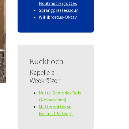
Noutmuttergottes
Sprangprëssessioun
Willibrordus-Oktav
Kuckt och
Kapelle a
Weekräizer
Notre-Dame des Bois
(Neihaischen)
Muttergottes vu
Fatima (Péiteng)