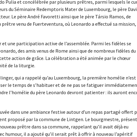
do Pulia et concélébrée par plusieurs prêtres, parmi lesquels le cu
teurs du Séminaire Redemptoris Mater de Luxembourg, le père Davi
ecteur. Le père André Favoretti ainsi que le père Társio Ramos, de
 prêtre venu de Fuerteventura, où Leonardo a effectué sa mission,
 et une participation active de l’assemblée. Parmi les fidèles se
eonardo, des amis venus de Rome ainsi que de nombreux fidèles du
cette action de grâce. La célébration a été animée par le chœur
té de la liturgie.
linger, qui a rappelé qu’au Luxembourg, la première homélie n’est
isser le temps de s’habituer et de ne pas se fatiguer immédiatement
dre l’homélie du père Leonardo devront patienter : ils auront enc
ouvée dans une ambiance festive autour d’un repas partagé offert 
lement proposé par la commune de Lintgen. Le bourgmestre, présen
un nouveau prêtre dans sa commune, rappelant qu’il avait déjà eu
c humour, il a ajouté qu’il serait prêt à offrir à nouveau l’apéritif