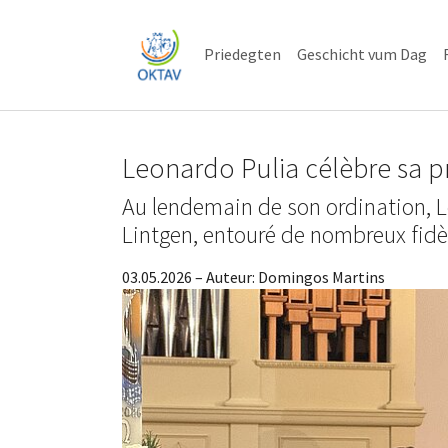
Skip to main content
Skip to page footer
Priedegten
Geschicht vum Dag
Leonardo Pulia célèbre sa p
Au lendemain de son ordination, L
Lintgen, entouré de nombreux fid
03.05.2026
– Auteur:
Domingos Martins