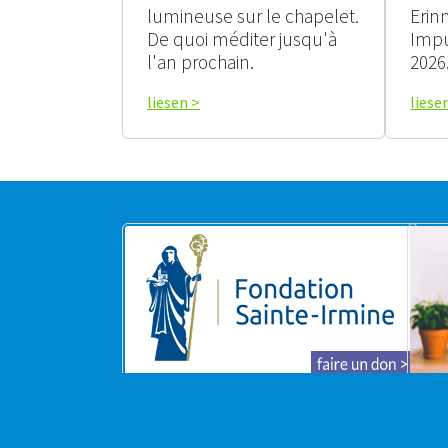
lumineuse sur le chapelet.
Erin
De quoi méditer jusqu'à
Impu
l'an prochain.
2026
liesen >
liese