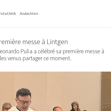
Fotothéik
Andachten
remière messe à Lintgen
eonardo Pulia a célébré sa première messe à
èles venus partager ce moment.