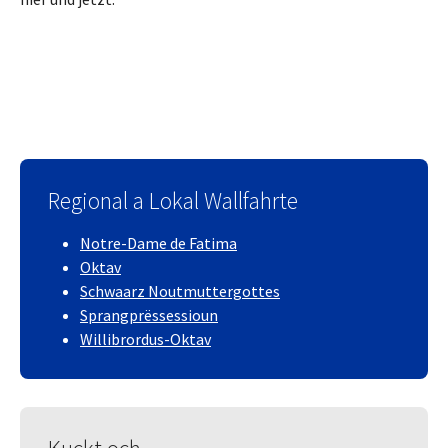
Regional a Lokal Wallfahrte
Notre-Dame de Fatima
Oktav
Schwaarz Noutmuttergottes
Sprangprëssessioun
Willibrordus-Oktav