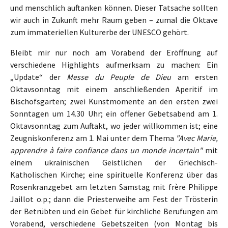
und menschlich auftanken können. Dieser Tatsache sollten
wir auch in Zukunft mehr Raum geben – zumal die Oktave
zum immateriellen Kulturerbe der UNESCO gehört.
Bleibt mir nur noch am Vorabend der Eröffnung auf
verschiedene Highlights aufmerksam zu machen: Ein
„Update“ der
Messe du Peuple de Dieu
am ersten
Oktavsonntag mit einem anschließenden Aperitif im
Bischofsgarten; zwei Kunstmomente an den ersten zwei
Sonntagen um 14.30 Uhr; ein offener Gebetsabend am 1.
Oktavsonntag zum Auftakt, wo jeder willkommen ist; eine
Zeugniskonferenz am 1. Mai unter dem Thema
"Avec Marie,
apprendre à faire confiance dans un monde incertain"
mit
einem ukrainischen Geistlichen der Griechisch-
Katholischen Kirche; eine spirituelle Konferenz über das
Rosenkranzgebet am letzten Samstag mit frère Philippe
Jaillot o.p.; dann die Priesterweihe am Fest der Trösterin
der Betrübten und ein Gebet für kirchliche Berufungen am
Vorabend, verschiedene Gebetszeiten (von Montag bis