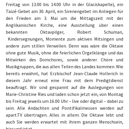
Freitag von 13.00 bis 14.00 Uhr in der Glaciskapelle), ein
Taizé-Gebet am 30. April, ein Sirenengebet im Anliegen für
den Frieden am 3. Mai um die Mittagszeit mit der
Anglikanischen Kirche, eine Ausstellung über einen
bekannten Oktavpilger, Robert Schuman,
Kindersegnungen, Momente zum aktiven Mitsingen und
andere zum stillen Verweilen. Denn was wäre die Oktave
ohne gute Musik, ohne die feierlichen Orgelklänge und das
Mitwirken des Domchores, sowie anderer Chöre und
Musikgruppen, die aus allen Teilen des Landes kommen. Wie
bereits erwähnt, hat Erzbischof Jean-Claude Hollerich in
diesem Jahr erneut eine Frau mit dem Predigtdienst
beauftragt. Wir sind gespannt auf die Auslegungen von
Marie-Christine Ries und laden schon jetzt ein, von Montag
bis Freitag jeweils um 16.00 Uhr – live oder digital – dabei zu
sein. Alle Andachten und Pontifikalmessen werden auf
apart.TV übertragen. Alles in allem: Die Oktave lebt und
auch Sie werden erwartet mit ihrem ganzen Menschsein,
hier und jetzt.