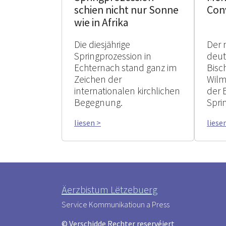
schien nicht nur Sonne
Con
wie in Afrika
Die diesjährige
Der 
Springprozession in
deu
Echternach stand ganz im
Bisc
Zeichen der
Wilm
internationalen kirchlichen
der 
Begegnung.
Spri
liesen >
liese
Äerzbistum Lëtzebuerg
Service Kommunikatioun a Press
© Verschidde Rechter reservéiert