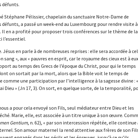
s défunts.
bbé Stéphane Pélissier, chapelain du sanctuaire Notre-Dame de
s défunts, a passé un week-end au Luxembourg pour rendre visite à
 Il en a profité pour proposer trois conférences sur le thème de la
i l’essentiel.
e. Jésus en parle à de nombreuses reprises : elle sera accordée à cel
n sang », aux « pauvres en esprit, car le royaume des cieux est à eux
rapport au temps des Grecs de l’époque du Christ, pour qui le temps
ont on sortait par la mort, alors que la Bible voit le temps de
le comme une participation par l’intelligence à la sagesse divine : «
vrai Dieu » (Jn 17, 3). On sort, en quelque sorte, de la temporalité, p
nous a pour cela envoyé son Fils, seul médiateur entre Dieu et les
éché. Marie, elle, est associée à un titre unique à son œuvre. Com
men Gentium
, n. 62), « par son intercession répétée, elle continue 
ternel. Son amour maternel la rend attentive aux frères de son Fil
ouvent engagés dans les périls et les épreuves, jusqu’à ce qu’ils