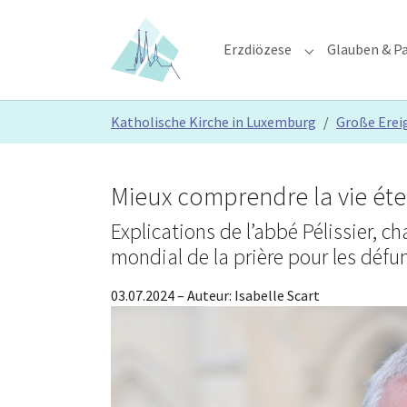
Skip to main content
Skip to page footer
Erzdiözese
Glauben & Pa
Submenu for "E
You are here:
Katholische Kirche in Luxemburg
Große Erei
Mieux comprendre la vie éte
Explications de l’abbé Pélissier, c
mondial de la prière pour les défu
03.07.2024
– Auteur:
Isabelle Scart