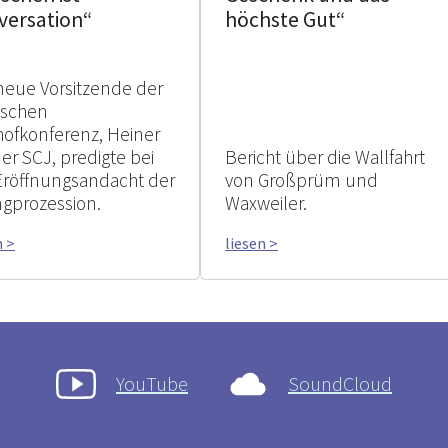
versation“
höchste Gut“
neue Vorsitzende der
tschen
hofkonferenz, Heiner
er SCJ, predigte bei
Bericht über die Wallfahrt
Eröffnungsandacht der
von Großprüm und
ngprozession.
Waxweiler.
n >
liesen >
YouTube
SoundCloud