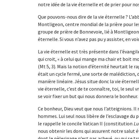
notre idée de la vie éternelle et de prier pour no
Que pouvons-nous dire de la vie éternelle ? L’a
Montligeon, centre mondial de la prière pour le
groupe de prière de Bonnevoie, lié à Montligeon.
éternelle. Si vous n’avez pas pu y assister, en voic
La vie éternelle est très présente dans l’évangil
qui croit, « à celui qui mange ma chair et boit mo
(Mt 5, 3). Mais la notion d’éternité heurtait le 
était un cycle fermé, une sorte de malédiction, d
manière linéaire. Jésus situe donc la vie éternel
vie éternelle, c’est de te connaître, toi, le seul 
se voir fixer un but qui nous donnera le bonheur.
Ce bonheur, Dieu veut que nous l’atteignions. Il 
hommes. Lui seul nous libère de l’esclavage du p
le rappelle le concile Vatican II (constitution
Lu
nous obtenir les dons qui assurent notre salut é
dont le pèlerinage n’est pas achevé, ou qui se tr