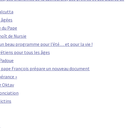
alcutta
 âgées
e du Pape
noît de Nursie
 un beau programme pour l’été… et pour la vie !
hrétiens pour tous les âges
 Padoue
 le pape François prépare un nouveau document
spérance »
r Oktav
nonciation
ictins
e