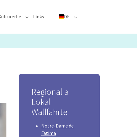
Kulturerbe
Links
DE
menu for "Große Ereignisse"
Submenu for "Kulturerbe"
Submenu for "DE"
Regional a
Lokal
Wallfahrte
Notre-Dame de
Fatima