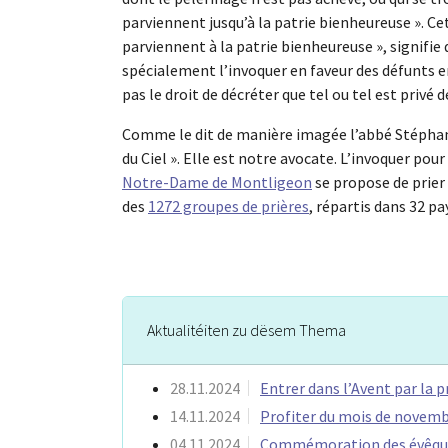
parviennent jusqu’à la patrie bienheureuse ». Ce
parviennent à la patrie bienheureuse », signifi
spécialement l’invoquer en faveur des défunts en 
pas le droit de décréter que tel ou tel est privé 
Comme le dit de manière imagée l’abbé Stéphane P
du Ciel ». Elle est notre avocate. L’invoquer p
Notre-Dame de Montligeon
se propose de prier 
des
1272 groupes de prières
, répartis dans 32 p
Aktualitéiten zu dësem Thema
28.11.2024
Entrer dans l’Avent par la p
14.11.2024
Profiter du mois de novemb
04.11.2024
Commémoration des évêques,