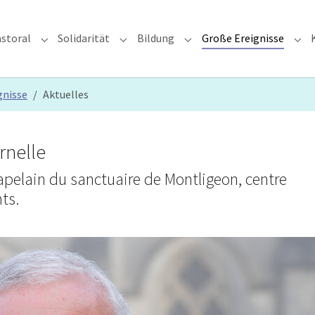
storal
Solidarität
Bildung
Große Ereignisse
rzdiözese"
Submenu for "Glauben & Pastoral"
Submenu for "Solidarität"
Submenu for "Bildung"
Sub
gnisse
Aktuelles
rnelle
hapelain du sanctuaire de Montligeon, centre
nts.