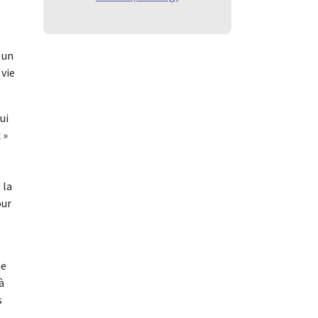
 un
 vie
ui
 »
 la
our
me
à
s