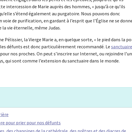
tte intercession de Marie auprès des hommes, « jusqu’à ce qu’ils
e qu’elle s’étend également au purgatoire. Nous pouvons donc
voie de purification, en gardant à l’esprit que l’Église ne se donn
de la vie éternelle, même Judas.
élissier, la Vierge Marie a, en quelque sorte, « le pied dans la po
our les défunts est donc particulièrement recommandé. Le
sanctuaire
pour nos proches. On peut s’inscrire sur Internet, ou rejoindre l’un
ays, qui sont comme l’extension du sanctuaire dans le monde.
rière
re pour prier pour nos défunts
 des chanoines de la cathédrale, des prêtres et des diacres de