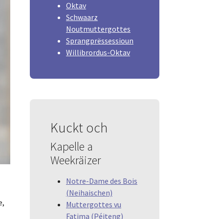
Oktav
Schwaarz
Noutmuttergottes
Sprangprëssessioun
Willibrordus-Oktav
Kuckt och
Kapelle a
Weekräizer
Notre-Dame des Bois
(Neihaischen)
e,
Muttergottes vu
Fatima (Péiteng)