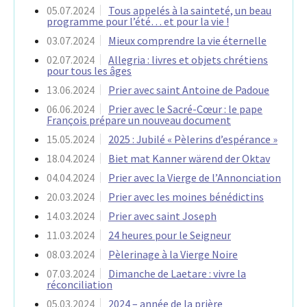
05.07.2024
Tous appelés à la sainteté, un beau
programme pour l’été… et pour la vie !
03.07.2024
Mieux comprendre la vie éternelle
02.07.2024
Allegria : livres et objets chrétiens
pour tous les âges
13.06.2024
Prier avec saint Antoine de Padoue
06.06.2024
Prier avec le Sacré-Cœur : le pape
François prépare un nouveau document
15.05.2024
2025 : Jubilé « Pèlerins d’espérance »
18.04.2024
Biet mat Kanner wärend der Oktav
04.04.2024
Prier avec la Vierge de l’Annonciation
20.03.2024
Prier avec les moines bénédictins
14.03.2024
Prier avec saint Joseph
11.03.2024
24 heures pour le Seigneur
08.03.2024
Pèlerinage à la Vierge Noire
07.03.2024
Dimanche de Laetare : vivre la
réconciliation
05.03.2024
2024 – année de la prière