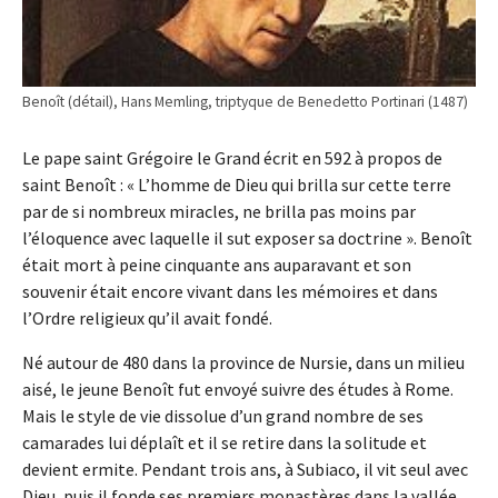
Benoît (détail), Hans Memling, triptyque de Benedetto Portinari (1487)
Le pape saint Grégoire le Grand écrit en 592 à propos de
saint Benoît : « L’homme de Dieu qui brilla sur cette terre
par de si nombreux miracles, ne brilla pas moins par
l’éloquence avec laquelle il sut exposer sa doctrine ». Benoît
était mort à peine cinquante ans auparavant et son
souvenir était encore vivant dans les mémoires et dans
l’Ordre religieux qu’il avait fondé.
Né autour de 480 dans la province de Nursie, dans un milieu
aisé, le jeune Benoît fut envoyé suivre des études à Rome.
Mais le style de vie dissolue d’un grand nombre de ses
camarades lui déplaît et il se retire dans la solitude et
devient ermite. Pendant trois ans, à Subiaco, il vit seul avec
Dieu, puis il fonde ses premiers monastères dans la vallée