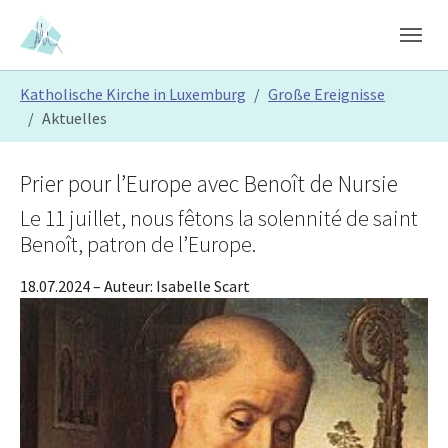
Skip to main content
Skip to page footer
You are here:
Katholische Kirche in Luxemburg
Große Ereignisse
Aktuelles
Prier pour l’Europe avec Benoît de Nursie
Le 11 juillet, nous fêtons la solennité de saint
Benoît, patron de l’Europe.
18.07.2024
– Auteur:
Isabelle Scart