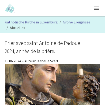
Skip to main content
Skip to page footer
You are here:
Katholische Kirche in Luxemburg
Große Ereignisse
Aktuelles
Prier avec saint Antoine de Padoue
2024, année de la prière.
13.06.2024
– Auteur:
Isabelle Scart