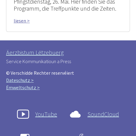
Pfingstdienstag, 26. Mai. Hier finden Sie das
Programm, die Treffpunkte und die Zeiten.
liesen >
Äerzbistum Lëtzebuerg
Service Kommunikatioun a Press
© Verschidde Rechter reservéiert
Dateschutz >
Ëmweltschutz >
YouTube
SoundCloud