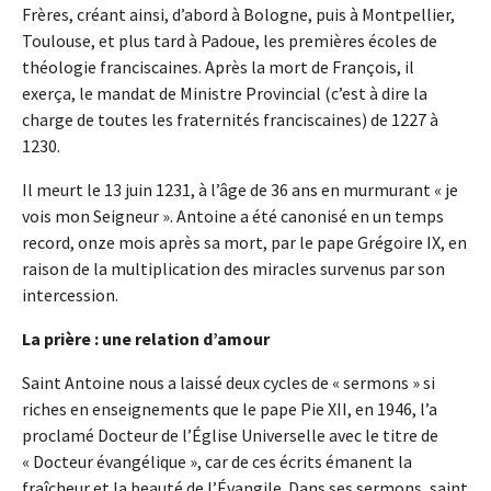
Frères, créant ainsi, d’abord à Bologne, puis à Montpellier,
Toulouse, et plus tard à Padoue, les premières écoles de
théologie franciscaines. Après la mort de François, il
exerça, le mandat de Ministre Provincial (c’est à dire la
charge de toutes les fraternités franciscaines) de 1227 à
1230.
Il meurt le 13 juin 1231, à l’âge de 36 ans en murmurant « je
vois mon Seigneur ». Antoine a été canonisé en un temps
record, onze mois après sa mort, par le pape Grégoire IX, en
raison de la multiplication des miracles survenus par son
intercession.
La prière : une relation d’amour
Saint Antoine nous a laissé deux cycles de « sermons » si
riches en enseignements que le pape Pie XII, en 1946, l’a
proclamé Docteur de l’Église Universelle avec le titre de
« Docteur évangélique », car de ces écrits émanent la
fraîcheur et la beauté de l’Évangile. Dans ses sermons, saint