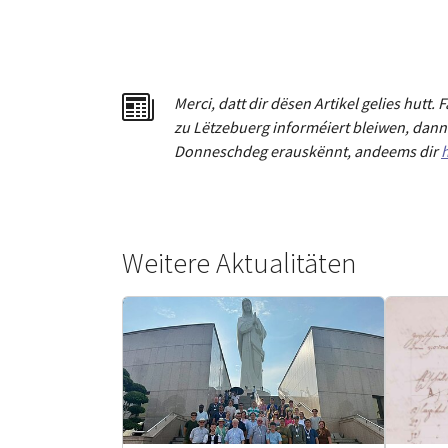
Merci
,
dat
t
dir dësen Artikel gelies hu
tt
. 
zu Lëtzebuerg informéiert bleiwen, dann 
Donneschdeg erauskënnt, andeems dir
h
Weitere Aktualitäten