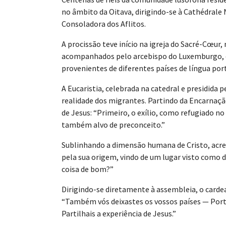
no âmbito da Oitava, dirigindo-se à Cathédral
Consoladora dos Aflitos.
A procissão teve início na igreja do Sacré-Cœur
acompanhados pelo arcebispo do Luxemburgo, o 
provenientes de diferentes países de língua por
A Eucaristia, celebrada na catedral e presidida
realidade dos migrantes. Partindo da Encarnaçã
de Jesus: “Primeiro, o exílio, como refugiado n
também alvo de preconceito.”
Sublinhando a dimensão humana de Cristo, acresc
pela sua origem, vindo de um lugar visto como d
coisa de bom?”
Dirigindo-se diretamente à assembleia, o cardea
“Também vós deixastes os vossos países — Portug
Partilhais a experiência de Jesus.”