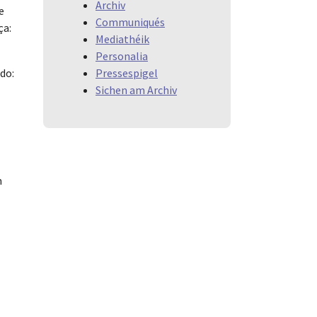
Archiv
e
Communiqués
ça:
Mediathéik
Personalia
Pressespigel
do:
Sichen am Archiv
m