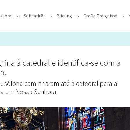
storal
Solidarität
Bildung
Große Ereignisse
rzdiözese"
Submenu for "Glauben & Pastoral"
Submenu for "Solidarität"
Submenu for "Bildung"
Sub
na à catedral e identifica-se com a
o.
lusófona caminharam até à catedral para a
nça em Nossa Senhora.