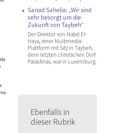
Sanad Sahelia: „Wir sind
sehr besorgt um die
Zukunft von Taybeh“
Der Direktor von Nabd El-
Haya, einer Multimedia-
Plattform mit Sitz in Taybeh,
dem letzten christlichen Dorf
ida
Palästinas, war in Luxemburg.
i
e
uma
Ebenfalls in
dieser Rubrik