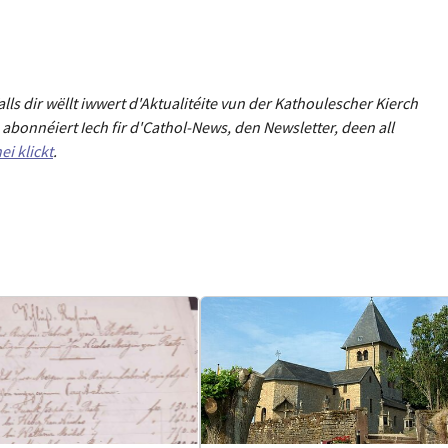
Falls dir wëllt iwwert d'Aktualitéit
e
vun der Kathoulescher Kierch
abonnéiert Iech fir d'Cathol-News, den Newsletter
,
deen all
ei klickt
.