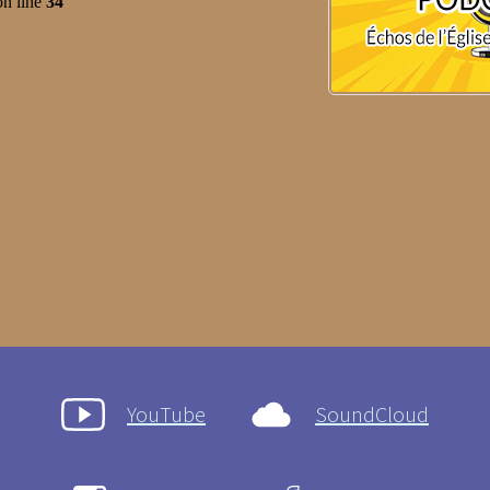
YouTube
SoundCloud