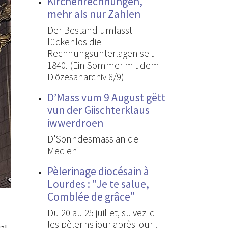
Kirchenrechnungen,
mehr als nur Zahlen
Der Bestand umfasst
lückenlos die
Rechnungsunterlagen seit
1840. (Ein Sommer mit dem
Diözesanarchiv 6/9)
D’Mass vum 9 August gëtt
vun der Giischterklaus
iwwerdroen
D'Sonndesmass an de
Medien
Pèlerinage diocésain à
Lourdes : "Je te salue,
Comblée de grâce"
Du 20 au 25 juillet, suivez ici
les pèlerins jour après jour !
al