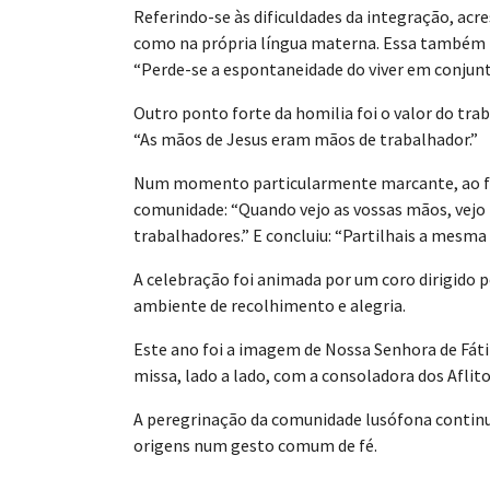
Referindo-se às dificuldades da integração, acre
como na própria língua materna. Essa também f
“Perde-se a espontaneidade do viver em conjunto.
Outro ponto forte da homilia foi o valor do tra
“As mãos de Jesus eram mãos de trabalhador.”
Num momento particularmente marcante, ao fal
comunidade: “Quando vejo as vossas mãos, vejo
trabalhadores.” E concluiu: “Partilhais a mesma
A celebração foi animada por um coro dirigido 
ambiente de recolhimento e alegria.
Este ano foi a imagem de Nossa Senhora de Fátim
missa, lado a lado, com a consoladora dos Aflit
A peregrinação da comunidade lusófona continua
origens num gesto comum de fé.