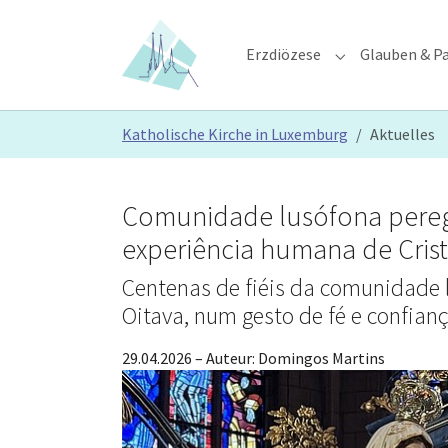
Skip to main content
Skip to page footer
Erzdiözese
Glauben & Pa
Submenu for "E
You are here:
Katholische Kirche in Luxemburg
Aktuelles
Comunidade lusófona peregri
experiência humana de Crist
Centenas de fiéis da comunidade 
Oitava, num gesto de fé e confia
29.04.2026
– Auteur:
Domingos Martins