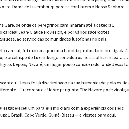
e Notre-Dame de Luxembourg para se confiarem à Nossa Senhora
, na Gare, de onde os peregrinos caminharam até à catedral,
cardeal Jean-Claude Hollerich, e por vários sacerdotes
tuguesa, ao serviço das comunidades lusófonas no país.
 pelo cardeal, foi marcada por uma homilia profundamente ligada à
o, o arcebispo do Luxemburgo convidou os fiéis a olharem para a v
o Egito. Depois, Nazaré, um lugar pouco considerado, onde Jesus fo
entou: “Jesus foi já discriminado na sua humanidade: pelo exílio 
iferente.” E recordou a célebre pergunta: “De Nazaré pode vir alg
l estabeleceu um paralelismo claro com a experiência dos fiéis:
al, Brasil, Cabo Verde, Guiné-Bissau — e viestes para aqui.