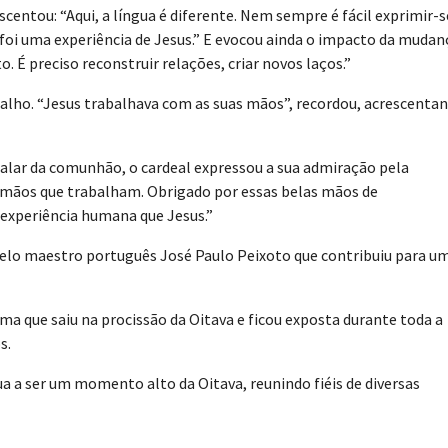
scentou: “Aqui, a língua é diferente. Nem sempre é fácil exprimir-s
oi uma experiência de Jesus.” E evocou ainda o impacto da mudan
 É preciso reconstruir relações, criar novos laços.”
balho. “Jesus trabalhava com as suas mãos”, recordou, acrescentan
ar da comunhão, o cardeal expressou a sua admiração pela
 mãos que trabalham. Obrigado por essas belas mãos de
 experiência humana que Jesus.”
pelo maestro português José Paulo Peixoto que contribuiu para u
a que saiu na procissão da Oitava e ficou exposta durante toda a
os.
 a ser um momento alto da Oitava, reunindo fiéis de diversas