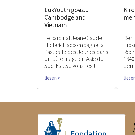
Kir
LuxYouth goes...
meh
Cambodge and
Vietnam
Le cardinal Jean-Claude
Der 
Hollerich accompagne la
lück
Pastorale des Jeunes dans
Rech
un pèlerinage en Asie du
1840
Sud-Est. Suivons-les !
dem 
liesen >
liese