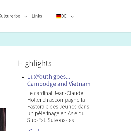
Kulturerbe
Links
DE
menu for "Große Ereignisse"
Submenu for "Kulturerbe"
Submenu for "DE"
Highlights
LuxYouth goes...
Cambodge and Vietnam
Le cardinal Jean-Claude
Hollerich accompagne la
Pastorale des Jeunes dans
un pèlerinage en Asie du
Sud-Est. Suivons-les !