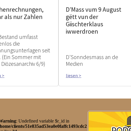
chenrechnungen,
D’Mass vum 9 August
r als nur Zahlen
gëtt vun der
Giischterklaus
iwwerdroen
Bestand umfasst
enlos die
nungsunterlagen seit
. (Ein Sommer mit
D'Sonndesmass an de
Diözesanarchiv 6/9)
Medien
n >
liesen >