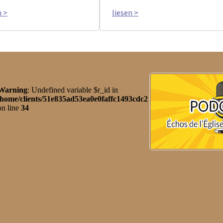
n >
liesen >