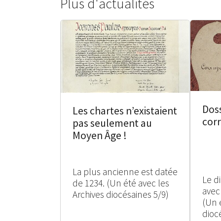
Plus d'actualités
Doss
Les chartes n’existaient
cor
pas seulement au
Moyen Âge !
La plus ancienne est datée
Le d
de 1234. (Un été avec les
avec
Archives diocésaines 5/9)
(Un 
dioc