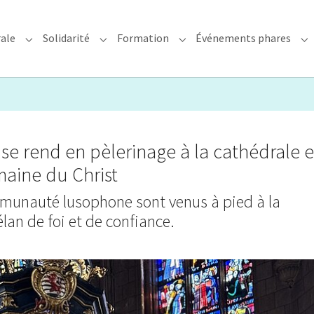
rale
Solidarité
Formation
Événements phares
rchidiocèse"
Submenu for "Foi & Pastorale"
Submenu for "Solidarité"
Submenu for "Formation"
Su
 rend en pèlerinage à la cathédrale e
maine du Christ
mmunauté lusophone sont venus à pied à la
lan de foi et de confiance.