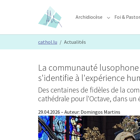
Skip to main content
Skip to page footer
Archidiocèse
Foi & Pasto
Submenu for "A
You are here:
cathol.lu
Actualités
La communauté lusophone se
s'identifie à l'expérience hu
Des centaines de fidèles de la co
cathédrale pour l'Octave, dans un é
29.04.2026
– Auteur:
Domingos Martins