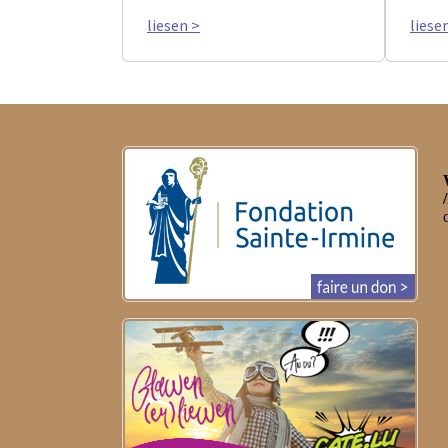
liesen >
liese