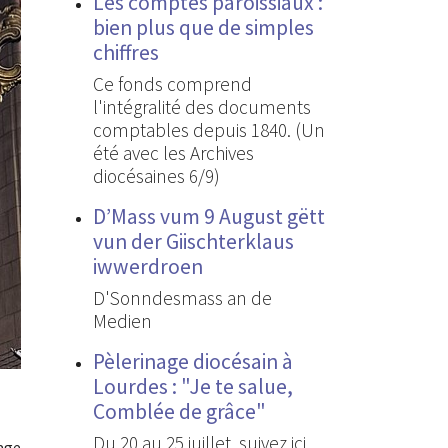
Les comptes paroissiaux :
bien plus que de simples
chiffres
Ce fonds comprend
l'intégralité des documents
comptables depuis 1840. (Un
été avec les Archives
diocésaines 6/9)
D’Mass vum 9 August gëtt
vun der Giischterklaus
iwwerdroen
D'Sonndesmass an de
Medien
Pèlerinage diocésain à
Lourdes : "Je te salue,
Comblée de grâce"
Du 20 au 25 juillet, suivez ici
age