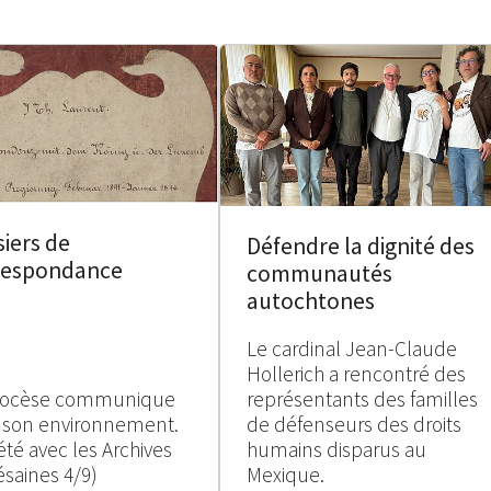
iers de
Défendre la dignité des
respondance
communautés
autochtones
Le cardinal Jean-Claude
Hollerich a rencontré des
iocèse communique
représentants des familles
 son environnement.
de défenseurs des droits
été avec les Archives
humains disparus au
ésaines 4/9)
Mexique.