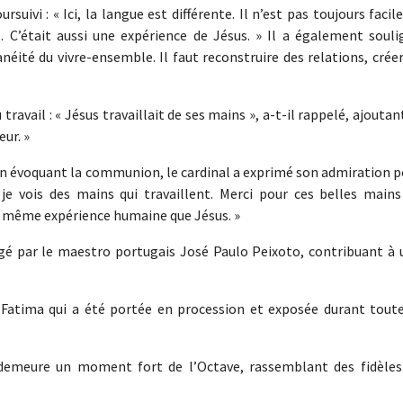
ursuivi : « Ici, la langue est différente. Il n’est pas toujours facil
C’était aussi une expérience de Jésus. » Il a également souli
éité du vivre-ensemble. Il faut reconstruire des relations, crée
travail : « Jésus travaillait de ses mains », a-t-il rappelé, ajoutant
ur. »
 évoquant la communion, le cardinal a exprimé son admiration p
e vois des mains qui travaillent. Merci pour ces belles mains
 la même expérience humaine que Jésus. »
gé par le maestro portugais José Paulo Peixoto, contribuant à 
Fatima qui a été portée en procession et exposée durant toute
emeure un moment fort de l’Octave, rassemblant des fidèles