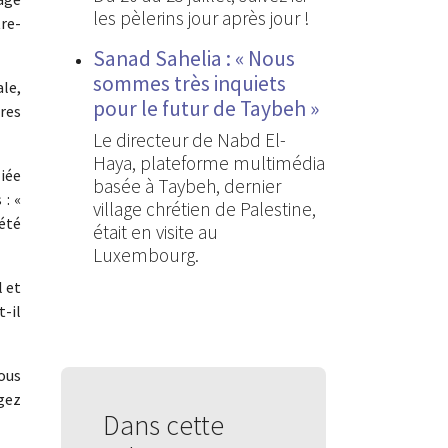
les pèlerins jour après jour !
re-
Sanad Sahelia : « Nous
sommes très inquiets
le,
pour le futur de Taybeh »
res
Le directeur de Nabd El-
Haya, plateforme multimédia
liée
basée à Taybeh, dernier
 : «
village chrétien de Palestine,
été
était en visite au
Luxembourg.
l et
t-il
Vous
agez
Dans cette