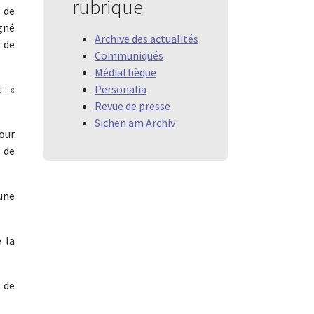
rubrique
e de
gné
Archive des actualités
r de
Communiqués
Médiathèque
Personalia
 : «
Revue de presse
Sichen am Archiv
our
 de
une
 la
 de