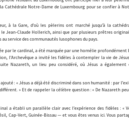
à la Cathédrale Notre-Dame de Luxembourg pour se confier à Not
ur, à la Gare, d’où les pèlerins ont marché jusqu’à la cathédra
 Jean-Claude Hollerich, ainsi que par plusieurs prêtres originai
és au service des communautés lusophones du pays.
idée par le cardinal, a été marquée par une homélie profondément 
ion, l’Archevêque a invité les fidèles à contempler la vie de Jésus
suite Nazareth, un lieu peu considéré, où Jésus a également 
jouté : « Jésus a déjà été discriminé dans son humanité : par l’exi
ifférent. » Et de rappeler la célèbre question : « De Nazareth peu
nal a établi un parallèle clair avec l’expérience des fidèles : « 
ésil, Cap-Vert, Guinée-Bissau — et vous êtes venus ici. Vous part