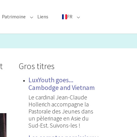
Patrimoine
Liens
FR
bmenu for "Événements phares"
Submenu for "Patrimoine"
Submenu for "FR"
t
Gros titres
LuxYouth goes...
Cambodge and Vietnam
Le cardinal Jean-Claude
Hollerich accompagne la
Pastorale des Jeunes dans
un pèlerinage en Asie du
Sud-Est. Suivons-les !