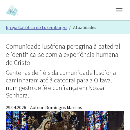
Skip to main content
Skip to page footer
You are here:
Igreja Católica no Luxemburgo
Atualidades
Comunidade lusófona peregrina à catedral
e identifica-se com a experiência humana
de Cristo
Centenas de fiéis da comunidade lusófona
caminharam até à catedral para a Oitava,
num gesto de fé e confiança em Nossa
Senhora.
29.04.2026
– Auteur:
Domingos Martins