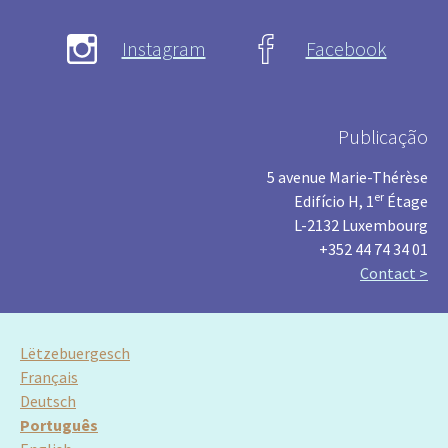
Instagram
Facebook
Publicação
5 avenue Marie-Thérèse
er
Edifício H, 1
Étage
L-2132 Luxembourg
+352 44 74 34 01
Contact >
Lëtzebuergesch
Français
Deutsch
Português