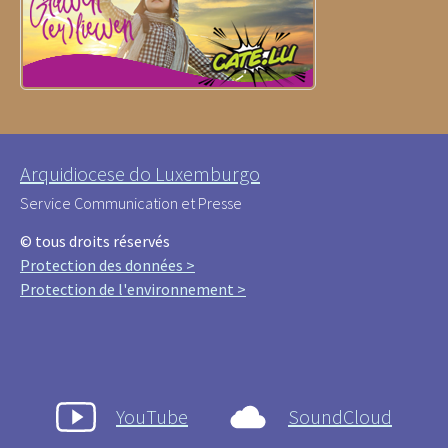
Arquidiocese do Luxemburgo
Service Communication et Presse
© tous droits réservés
Protection des données >
Protection de l'environnement >
YouTube
SoundCloud