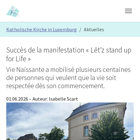
Skip to main content
Skip to page footer
You are here:
Katholische Kirche in Luxemburg
Aktuelles
Succès de la manifestation « Lët’z stand up
for Life »
Vie Naissante a mobilisé plusieurs centaines
de personnes qui veulent que la vie soit
respectée dès son commencement.
01.06.2026
– Auteur:
Isabelle Scart