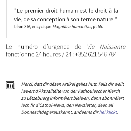
"Le premier droit humain est le droit à la
vie, de sa conception à son terme naturel"
Léon XIV, encyclique
Magnifica humanitas
, pt 55.
Le numéro d’urgence de
Vie Naissante
fonctionne 24 heures / 24 : +352 621 546 784
Merci
,
dat
t
dir dësen Artikel gelies hu
tt
. Falls dir wëllt
iwwert d'Aktualitéit
e
vun der Kathoulescher Kierch
zu Lëtzebuerg informéiert bleiwen, dann abonnéiert
Iech fir d'Cathol-News, den Newsletter
,
deen all
Donneschdeg erauskënnt, andeems dir
hei klickt
.