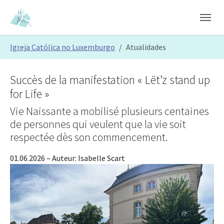
Skip to main content
Skip to page footer
You are here:
Igreja Católica no Luxemburgo
Atualidades
Succès de la manifestation « Lët’z stand up
for Life »
Vie Naissante a mobilisé plusieurs centaines
de personnes qui veulent que la vie soit
respectée dès son commencement.
01.06.2026
– Auteur:
Isabelle Scart