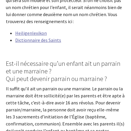
qui sera son modèle et son protecteur. Si on ne choisit pas
un nom chrétien pour l’enfant, il serait néanmoins bien de
lui donner comme deuxième nom un nom chrétien. Vous
trouverez des renseignements ici :
Heiligenlexikon
Dictionnaire des Saints
Est-il nécessaire qu’un enfant ait un parrain
et une marraine ?
Qui peut devenir parrain ou marraine ?
Il suffit qu’il ait un parrain ou une marraine. Le parrain ou la
marraine doit être sollicité(e) par les parents et être apte à
cette tâche, c’est-à-dire avoir 16 ans révolus. Pour devenir
parrain/marraine, la personne doit avoir reçu elle-même
les 3 sacrements d’initiation de l’Église (baptême,
confirmation, communion). Ensemble avec les parents il(s)
doi(ven)t conduire l’enfant au baptême et se porter