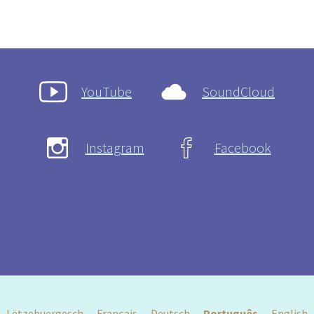
YouTube
SoundCloud
Instagram
Facebook
Lëtzebuergesch
Français
Deutsch
Português
English