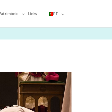
Património
Links
PT
menu for "Grandes eventos"
Submenu for "Património"
Submenu for "PT"