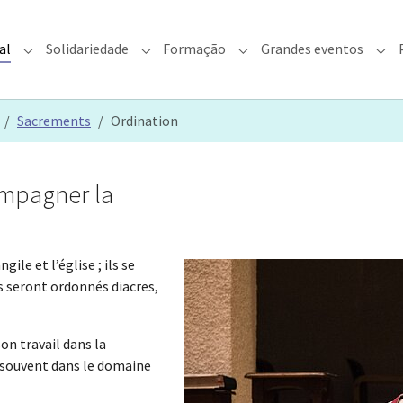
al
Solidariedade
Formação
Grandes eventos
rquidiocese"
Submenu for "Fé & Pastoral"
Submenu for "Solidariedade"
Submenu for "Formação"
Sub
Sacrements
Ordination
ompagner la
ile et l’église ; ils se
ls seront ordonnés diacres,
son travail dans la
e souvent dans le domaine