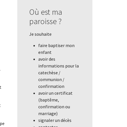
Où est ma
paroisse ?
.
Je souhaite
faire baptiser mon
enfant
avoir des
informations pour la
.
catechèse /
communion /
confirmation
t
avoir un certificat
(baptême,
t
confirmation ou
marriage)
signaler un décès
ape
contacter