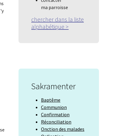
ns
ma parroisse
'y
chercher dans la liste
alphabétique
>
Sakramenter
Baptême
Communion
Confirmation
Réconciliation
Onction des malades
èse