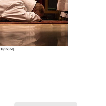
c by-nc-nd]