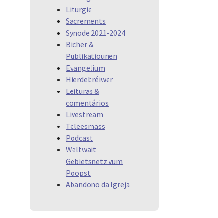
Liturgie
Sacrements
Synode 2021-2024
Bicher &
Publikatiounen
Evangelium
Hierdebréiwer
Leituras &
comentários
Livestream
Tëleesmass
Podcast
Weltwäit
Gebietsnetz vum
Poopst
Abandono da Igreja