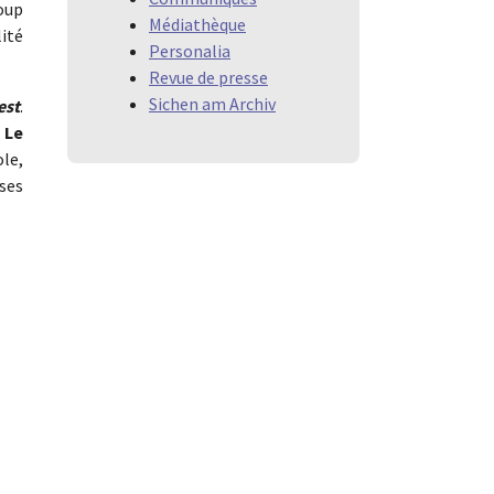
oup
Médiathèque
lité
Personalia
Revue de presse
Sichen am Archiv
est
.
.
Le
ole,
ses