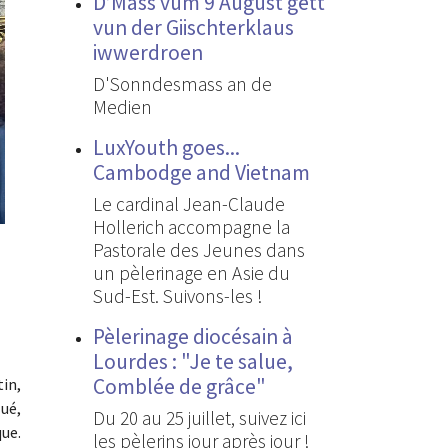
D’Mass vum 9 August gëtt
vun der Giischterklaus
iwwerdroen
D'Sonndesmass an de
Medien
LuxYouth goes...
Cambodge and Vietnam
Le cardinal Jean-Claude
Hollerich accompagne la
Pastorale des Jeunes dans
un pèlerinage en Asie du
Sud-Est. Suivons-les !
Pèlerinage diocésain à
Lourdes : "Je te salue,
Comblée de grâce"
tin,
lué,
Du 20 au 25 juillet, suivez ici
que.
les pèlerins jour après jour !