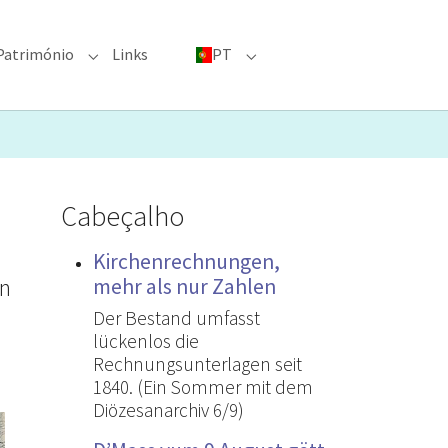
Património
Links
PT
menu for "Grandes eventos"
Submenu for "Património"
Submenu for "PT"
Cabeçalho
Kirchenrechnungen,
un
mehr als nur Zahlen
Der Bestand umfasst
lückenlos die
Rechnungsunterlagen seit
1840. (Ein Sommer mit dem
Diözesanarchiv 6/9)