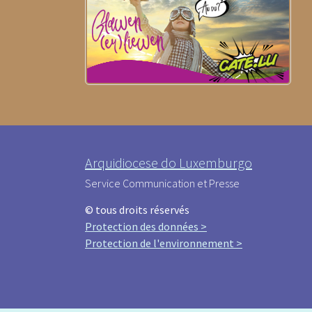
Arquidiocese do Luxemburgo
Service Communication et Presse
© tous droits réservés
Protection des données >
Protection de l'environnement >