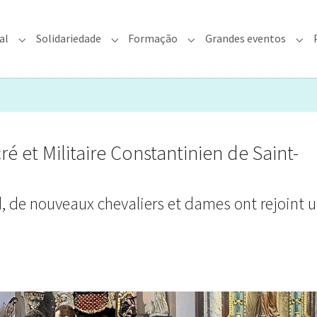
al
Solidariedade
Formação
Grandes eventos
rquidiocese"
Submenu for "Fé & Pastoral"
Submenu for "Solidariedade"
Submenu for "Formação"
Sub
ré et Militaire Constantinien de Saint-
nd, de nouveaux chevaliers et dames ont rejoint 
er version
Show larger version