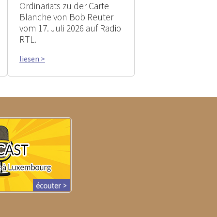
Ordinariats zu der Carte
Blanche von Bob Reuter
vom 17. Juli 2026 auf Radio
RTL.
liesen >