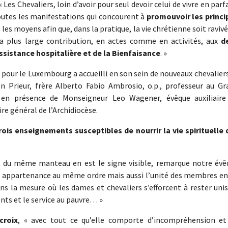
Les Chevaliers, loin d’avoir pour seul devoir celui de vivre en parf
toutes les manifestations qui concourent à
promouvoir les princi
 les moyens afin que, dans la pratique, la vie chrétienne soit ravivé
sa plus large contribution, en actes comme en activités, aux
d
istance hospitalière et de la Bienfaisance
. »
e pour le Luxembourg a accueilli en son sein de nouveaux chevalier
 Prieur, frère Alberto Fabio Ambrosio, o.p., professeur au Gr
 en présence de Monseigneur Leo Wagener, évêque auxiliaire
re général de l’Archidiocèse.
rois enseignements susceptibles de nourrir la vie spirituelle 
rt du même manteau en est le signe visible, remarque notre évê
me appartenance au même ordre mais aussi l’unité des membres en
ans la mesure où les dames et chevaliers s’efforcent à rester uni
ents et le service au pauvre… »
croix
, « avec tout ce qu’elle comporte d’incompréhension et