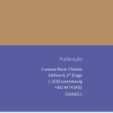
Publicação
5 avenue Marie-Thérèse
er
Edifício H, 1
Étage
L-2132 Luxembourg
+352 44 74 34 01
Contact >