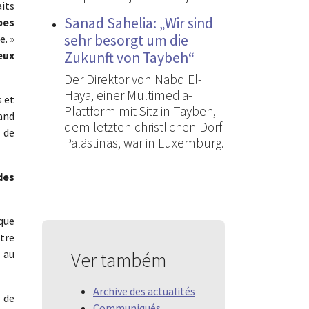
aits
Sanad Sahelia: „Wir sind
pes
sehr besorgt um die
e. »
eux
Zukunft von Taybeh“
Der Direktor von Nabd El-
Haya, einer Multimedia-
s et
Plattform mit Sitz in Taybeh,
and
dem letzten christlichen Dorf
 de
Palästinas, war in Luxemburg.
des
que
tre
s au
Ver também
Archive des actualités
 de
Communiqués