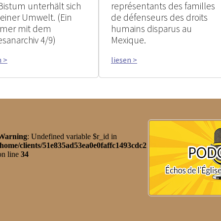
Bistum unterhält sich
représentants des familles
seiner Umwelt. (Ein
de défenseurs des droits
mer mit dem
humains disparus au
esanarchiv 4/9)
Mexique.
n >
liesen >