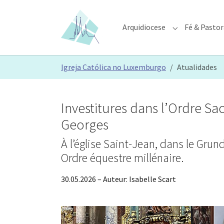
Skip to main content
Skip to page footer
Arquidiocese
Fé & Pastor
Submenu for "A
You are here:
Igreja Católica no Luxemburgo
Atualidades
Investitures dans l’Ordre Sac
Georges
À l’église Saint-Jean, dans le Gru
Ordre équestre millénaire.
30.05.2026
– Auteur:
Isabelle Scart
Show larger version
Show larg