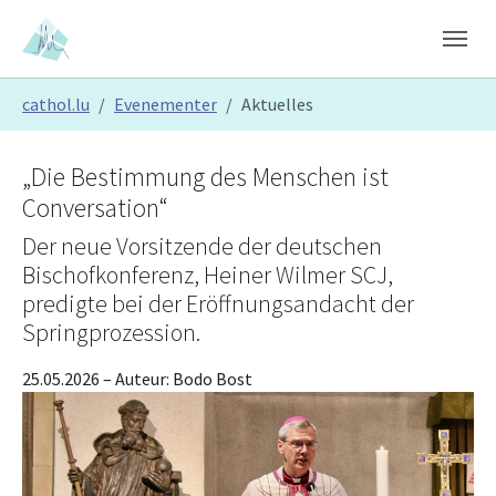
Skip to main content
Skip to page footer
You are here:
cathol.lu
Evenementer
Aktuelles
„Die Bestimmung des Menschen ist
Conversation“
Der neue Vorsitzende der deutschen
Bischofkonferenz, Heiner Wilmer SCJ,
predigte bei der Eröffnungsandacht der
Springprozession.
25.05.2026
– Auteur:
Bodo Bost