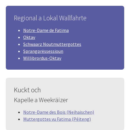
Regional a Lokal Wallfahrte
Notre-Dame de Fatima
Oktav
Schwaarz Noutmuttergottes
Sprangprëssessioun
Willibrordus-Oktav
Kuckt och
Kapelle a Weekräizer
Notre-Dame des Bois (Neihaischen)
Muttergottes vu Fatima (Péiteng)