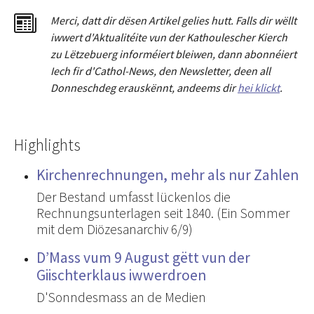
Merci
,
dat
t
dir dësen Artikel gelies hu
tt
. Falls dir wëllt
iwwert d'Aktualitéit
e
vun der Kathoulescher Kierch
zu Lëtzebuerg informéiert bleiwen, dann abonnéiert
Iech fir d'Cathol-News, den Newsletter
,
deen all
Donneschdeg erauskënnt, andeems dir
hei klickt
.
Highlights
Kirchenrechnungen, mehr als nur Zahlen
Der Bestand umfasst lückenlos die
Rechnungsunterlagen seit 1840. (Ein Sommer
mit dem Diözesanarchiv 6/9)
D’Mass vum 9 August gëtt vun der
Giischterklaus iwwerdroen
D'Sonndesmass an de Medien