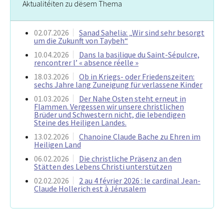
Aktualitéiten zu dësem Thema
02.07.2026
Sanad Sahelia: „Wir sind sehr besorgt
um die Zukunft von Taybeh“
10.04.2026
Dans la basilique du Saint-Sépulcre,
rencontrer l’ « absence réelle »
18.03.2026
Ob in Kriegs- oder Friedenszeiten:
sechs Jahre lang Zuneigung für verlassene Kinder
01.03.2026
Der Nahe Osten steht erneut in
Flammen. Vergessen wir unsere christlichen
Brüder und Schwestern nicht, die lebendigen
Steine des Heiligen Landes.
13.02.2026
Chanoine Claude Bache zu Ehren im
Heiligen Land
06.02.2026
Die christliche Präsenz an den
Stätten des Lebens Christi unterstützen
02.02.2026
2 au 4 février 2026 : le cardinal Jean-
Claude Hollerich est à Jérusalem