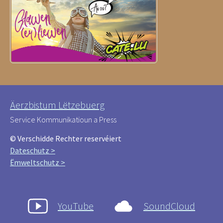
Äerzbistum Lëtzebuerg
Service Kommunikatioun a Press
© Verschidde Rechter reservéiert
Dateschutz >
Ëmweltschutz >
YouTube
SoundCloud