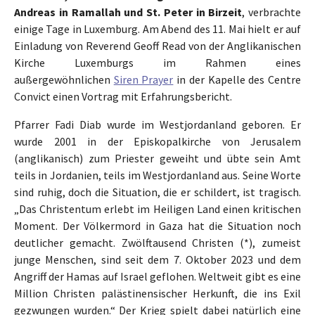
Andreas in Ramallah und St. Peter in Birzeit
, verbrachte
einige Tage in Luxemburg. Am Abend des 11. Mai hielt er auf
Einladung von Reverend Geoff Read von der Anglikanischen
Kirche Luxemburgs im Rahmen eines
außergewöhnlichen
Siren Prayer
in der Kapelle des Centre
Convict einen Vortrag mit Erfahrungsbericht.
Pfarrer Fadi Diab wurde im Westjordanland geboren. Er
wurde 2001 in der Episkopalkirche von Jerusalem
(anglikanisch) zum Priester geweiht und übte sein Amt
teils in Jordanien, teils im Westjordanland aus. Seine Worte
sind ruhig, doch die Situation, die er schildert, ist tragisch.
„Das Christentum erlebt im Heiligen Land einen kritischen
Moment. Der Völkermord in Gaza hat die Situation noch
deutlicher gemacht. Zwölftausend Christen (*), zumeist
junge Menschen, sind seit dem 7. Oktober 2023 und dem
Angriff der Hamas auf Israel geflohen. Weltweit gibt es eine
Million Christen palästinensischer Herkunft, die ins Exil
gezwungen wurden.“ Der Krieg spielt dabei natürlich eine