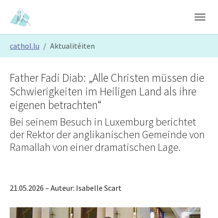
Skip to main content
Skip to page footer
You are here:
cathol.lu
Aktualitéiten
Father Fadi Diab: „Alle Christen müssen die
Schwierigkeiten im Heiligen Land als ihre
eigenen betrachten“
Bei seinem Besuch in Luxemburg berichtet
der Rektor der anglikanischen Gemeinde von
Ramallah von einer dramatischen Lage.
21.05.2026
– Auteur:
Isabelle Scart
Show larger version
Show larger version
Show larger version