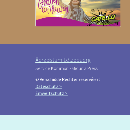
Äerzbistum Lëtzebuerg
Service Kommunikatioun a Press
© Verschidde Rechter reservéiert
Dateschutz >
Ëmweltschutz >