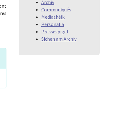
Archiv
sont
Communiqués
ures
Mediathéik
Personalia
Pressespigel
Sichen am Archiv