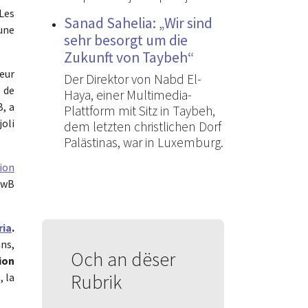
 Les
Sanad Sahelia: „Wir sind
une
sehr besorgt um die
Zukunft von Taybeh“
œur
Der Direktor von Nabd El-
t de
Haya, einer Multimedia-
B, a
Plattform mit Sitz in Taybeh,
joli
dem letzten christlichen Dorf
Palästinas, war in Luxemburg.
ion
’EwB
ria
.
ns,
Och an dëser
ion
Rubrik
, la