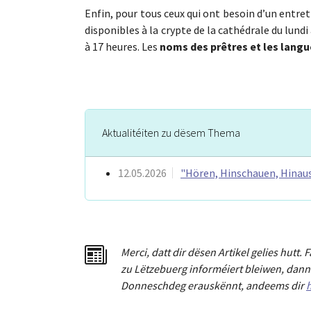
Enfin, pour tous ceux qui ont besoin d’un entret
disponibles à la crypte de la cathédrale du lundi
à 17 heures. Les
noms des prêtres et les langu
Aktualitéiten zu dësem Thema
12.05.2026
"Hören, Hinschauen, Hina
Merci
,
dat
t
dir dësen Artikel gelies hu
tt
. 
zu Lëtzebuerg informéiert bleiwen, dann 
Donneschdeg erauskënnt, andeems dir
h