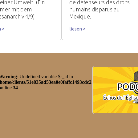
seiner Umwelt. (Ein
de défenseurs des droits
mer mit dem
humains disparus au
esanarchiv 4/9)
Mexique.
n >
liesen >