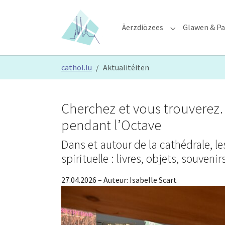
Skip to main content
Skip to page footer
Äerzdiözees
Glawen & Pa
Submenu for "Ä
You are here:
cathol.lu
Aktualitéiten
Cherchez et vous trouverez
pendant l’Octave
Dans et autour de la cathédrale, le
spirituelle : livres, objets, souveni
27.04.2026
– Auteur:
Isabelle Scart