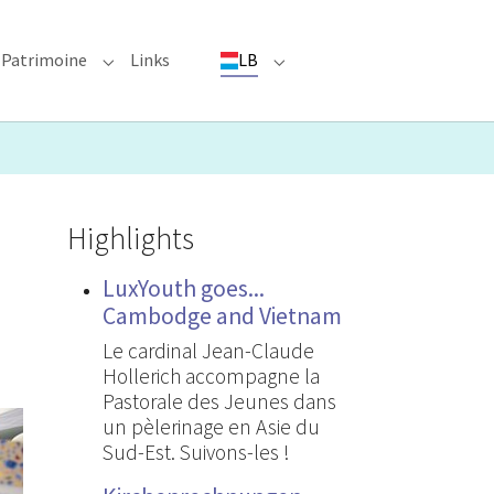
Patrimoine
Links
LB
ioun"
bmenu for "Evenementer"
Submenu for "Patrimoine"
Submenu for "LB"
Highlights
LuxYouth goes...
Cambodge and Vietnam
Le cardinal Jean-Claude
Hollerich accompagne la
Pastorale des Jeunes dans
un pèlerinage en Asie du
Sud-Est. Suivons-les !