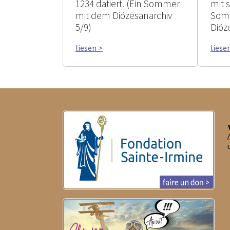
1234 datiert. (Ein Sommer
mit 
mit dem Diözesanarchiv
Som
5/9)
Diöz
liesen >
liese