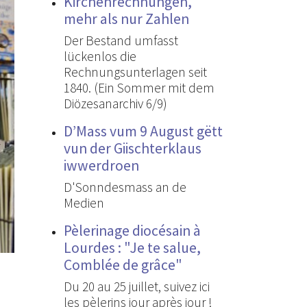
Kirchenrechnungen,
mehr als nur Zahlen
Der Bestand umfasst
lückenlos die
Rechnungsunterlagen seit
1840. (Ein Sommer mit dem
Diözesanarchiv 6/9)
D’Mass vum 9 August gëtt
vun der Giischterklaus
iwwerdroen
D'Sonndesmass an de
Medien
Pèlerinage diocésain à
Lourdes : "Je te salue,
Comblée de grâce"
Du 20 au 25 juillet, suivez ici
les pèlerins jour après jour !