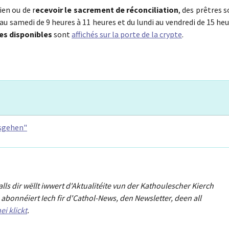
ien ou de r
ecevoir le sacrement de réconciliation
, des prêtres 
 au samedi de 9 heures à 11 heures et du lundi au vendredi de 15 he
es disponibles
sont
affichés sur la porte de la crypte
.
usgehen"
Falls dir wëllt iwwert d'Aktualitéit
e
vun der Kathoulescher Kierch
abonnéiert Iech fir d'Cathol-News, den Newsletter
,
deen all
ei klickt
.