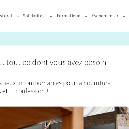
storal
Solidaritéit
Formatioun
Evenementer
erzdiözees"
Submenu for "Glawen & Pastoral"
Submenu for "Solidaritéit"
Submenu for "Format
Su
… tout ce dont vous avez besoin
s lieux incontournables pour la nourriture
rs et… confession !