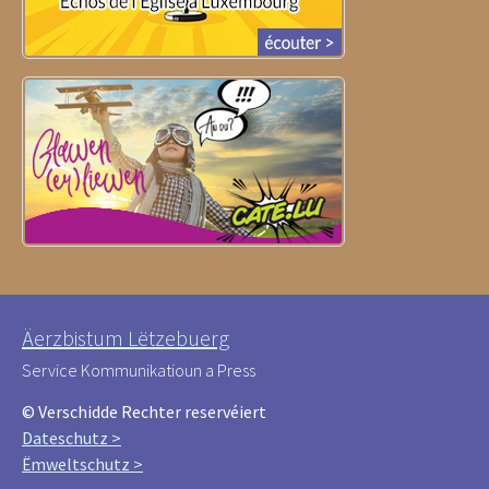
Äerzbistum Lëtzebuerg
Service Kommunikatioun a Press
© Verschidde Rechter reservéiert
Dateschutz >
Ëmweltschutz >