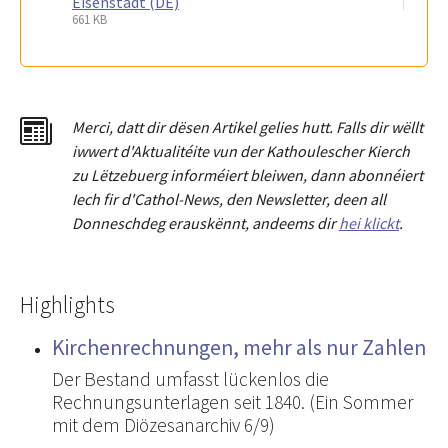
Eisenstadt (DE)
661 KB
Merci
,
dat
t
dir dësen Artikel gelies hu
tt
. Falls dir wëllt
iwwert d'Aktualitéit
e
vun der Kathoulescher Kierch
zu Lëtzebuerg informéiert bleiwen, dann abonnéiert
Iech fir d'Cathol-News, den Newsletter
,
deen all
Donneschdeg erauskënnt, andeems dir
hei klickt
.
Highlights
Kirchenrechnungen, mehr als nur Zahlen
Der Bestand umfasst lückenlos die
Rechnungsunterlagen seit 1840. (Ein Sommer
mit dem Diözesanarchiv 6/9)