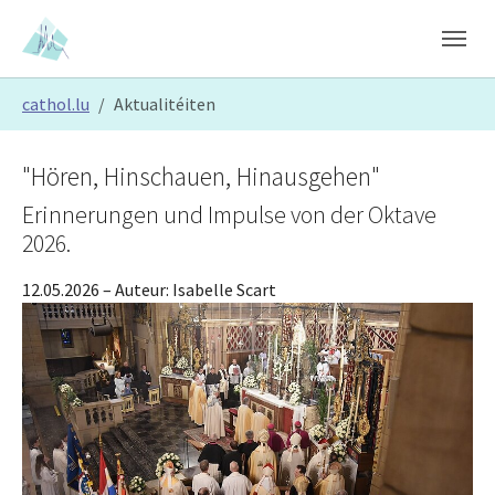
Skip to main content
Skip to page footer
You are here:
cathol.lu
Aktualitéiten
"Hören, Hinschauen, Hinausgehen"
Erinnerungen und Impulse von der Oktave
2026.
12.05.2026
– Auteur:
Isabelle Scart