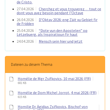
de Cristo.
27.04.2026
Cherchez et vous trouverez… tout ce
dont vous avez besoin pendant l’Octave
26.04.2026
D’Oktav 2026: eng Zäit vu Gebiet fir
de Fridden
25.04.2026
“Dote vun den Apostelen” op
Lëtzebuerg, als Inspiratioun fir haut
24.04.2026
Mensch sein hier und jetzt
Dateien zu dësem Thema
Homélie de Mgr Zsifkovics, 10 mai 2026 (FR)
681 KB
Homélie de Dom Michel Jorrot, 4 mai 2026 (FR)
615 KB
Homilie Dr. Ägidius Zsifkovics, Bischof von