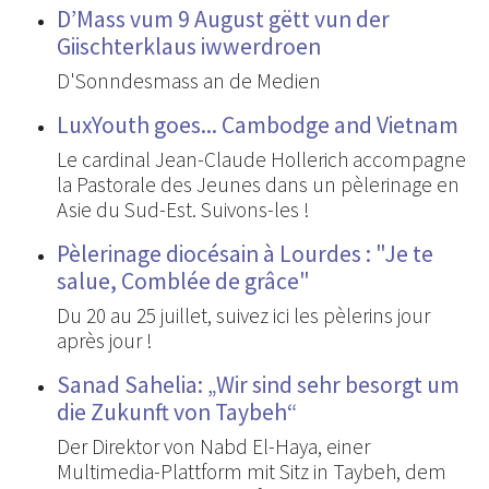
D’Mass vum 9 August gëtt vun der
Giischterklaus iwwerdroen
D'Sonndesmass an de Medien
LuxYouth goes... Cambodge and Vietnam
Le cardinal Jean-Claude Hollerich accompagne
la Pastorale des Jeunes dans un pèlerinage en
Asie du Sud-Est. Suivons-les !
Pèlerinage diocésain à Lourdes : "Je te
salue, Comblée de grâce"
Du 20 au 25 juillet, suivez ici les pèlerins jour
après jour !
Sanad Sahelia: „Wir sind sehr besorgt um
die Zukunft von Taybeh“
Der Direktor von Nabd El-Haya, einer
Multimedia-Plattform mit Sitz in Taybeh, dem