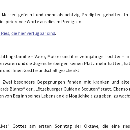
 Messen gefeiert und mehr als achtzig Predigten gehalten. In 
 inspirierende Worte aus diesen Predigten.
Ries, die hier verfügbar sind
.
chtlingsfamilie – Vater, Mutter und ihre zehnjährige Tochter – in
ossen waren und die Jugendherbergen keinen Platz mehr hatten, ha
n und ihnen Gastfreundschaft geschenkt.
n. Zwei besondere Begegnungen fanden mit kranken und älte
rds Blancs“ der „Lëtzebuerger Guiden a Scouten“ statt. Ebenso 
hen von Beginn seines Lebens an die Möglichkeit zu geben, zu wac
kes" Gottes am ersten Sonntag der Oktave, die eine ries