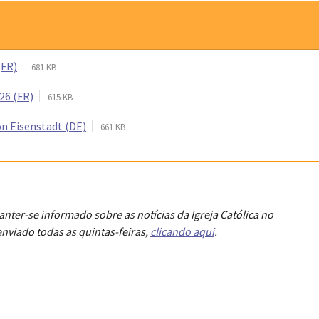
(FR)
681 KB
26 (FR)
615 KB
von Eisenstadt (DE)
661 KB
anter-se informado sobre as notícias da Igreja Católica no
nviado todas as quintas-feiras,
clicando aqui
.