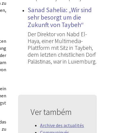
n zu
Sanad Sahelia: „Wir sind
en,
sehr besorgt um die
Zukunft von Taybeh“
Der Direktor von Nabd El-
Haya, einer Multimedia-
ten
Plattform mit Sitz in Taybeh,
ung
dem letzten christlichen Dorf
der
Palästinas, war in Luxemburg.
 am
von
ein
hen
ngst
Ver também
 das
Archive des actualités
 zu
Communiqués