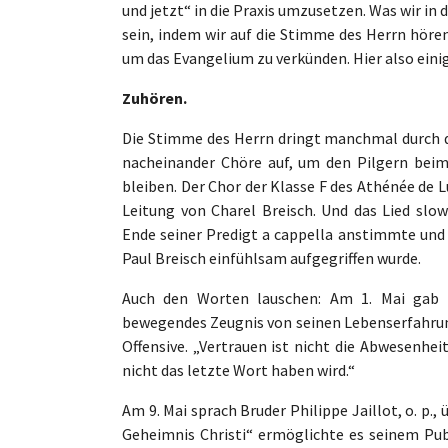
und jetzt“ in die Praxis umzusetzen. Was wir in
sein, indem wir auf die Stimme des Herrn höre
um das Evangelium zu verkünden. Hier also eini
Zuhören.
Die Stimme des Herrn dringt manchmal durch di
nacheinander Chöre auf, um den Pilgern bei
bleiben. Der Chor der Klasse F des Athénée d
Leitung von Charel Breisch. Und das Lied slo
Ende seiner Predigt a cappella anstimmte und 
Paul Breisch einfühlsam aufgegriffen wurde.
Auch den Worten lauschen: Am 1. Mai gab P
bewegendes Zeugnis von seinen Lebenserfahrung
Offensive. „Vertrauen ist nicht die Abwesenhei
nicht das letzte Wort haben wird.“
Am 9. Mai sprach Bruder Philippe Jaillot, o. p.
Geheimnis Christi“ ermöglichte es seinem Pu