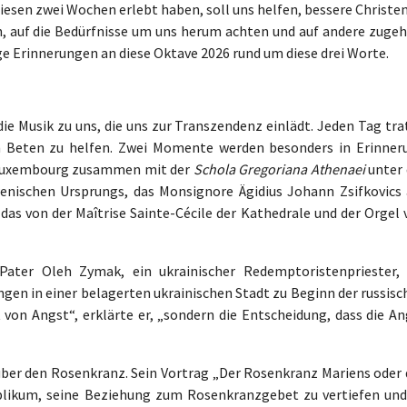
 diesen zwei Wochen erlebt haben, soll uns helfen, bessere Christe
n, auf die Bedürfnisse um uns herum achten und auf andere zugeh
ge Erinnerungen an diese Oktave 2026 rund um diese drei Worte.
e Musik zu uns, die uns zur Transzendenz einlädt. Jeden Tag tra
m Beten zu helfen. Zwei Momente werden besonders in Erinner
e Luxembourg zusammen mit der
Schola Gregoriana Athenaei
unter 
wenischen Ursprungs, das Monsignore Ägidius Johann Zsifkovics
das von der Maîtrise Sainte-Cécile der Kathedrale und der Orgel 
ater Oleh Zymak, ein ukrainischer Redemptoristenpriester, 
en in einer belagerten ukrainischen Stadt zu Beginn der russisc
t von Angst“, erklärte er, „sondern die Entscheidung, dass die A
, über den Rosenkranz. Sein Vortrag „Der Rosenkranz Mariens oder
blikum, seine Beziehung zum Rosenkranzgebet zu vertiefen und