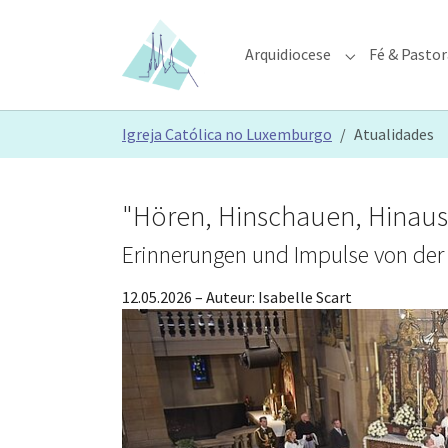
Skip to main content
Skip to page footer
Arquidiocese
Fé & Pastor
Submenu for "A
You are here:
Igreja Católica no Luxemburgo
Atualidades
"Hören, Hinschauen, Hinau
Erinnerungen und Impulse von der
12.05.2026
– Auteur:
Isabelle Scart