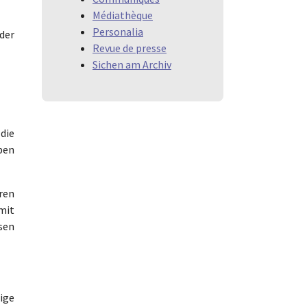
Médiathèque
Personalia
der
Revue de presse
Sichen am Archiv
 die
ben
ren
mit
hsen
ige