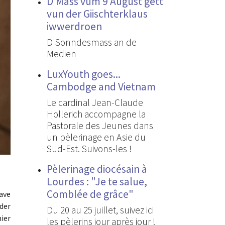
D’Mass vum 9 August gëtt
vun der Giischterklaus
iwwerdroen
D'Sonndesmass an de
Medien
LuxYouth goes...
Cambodge and Vietnam
Le cardinal Jean-Claude
Hollerich accompagne la
Pastorale des Jeunes dans
un pèlerinage en Asie du
Sud-Est. Suivons-les !
Pèlerinage diocésain à
Lourdes : "Je te salue,
Comblée de grâce"
ave
der
Du 20 au 25 juillet, suivez ici
ier
les pèlerins jour après jour !