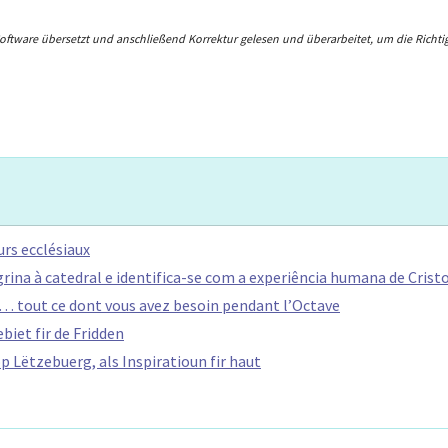
-Software übersetzt und anschließend Korrektur gelesen und überarbeitet, um die Richti
rs ecclésiaux
ina à catedral e identifica-se com a experiência humana de Cristo
… tout ce dont vous avez besoin pendant l’Octave
biet fir de Fridden
 Lëtzebuerg, als Inspiratioun fir haut