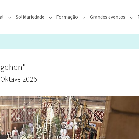
al
Solidariedade
Formação
Grandes eventos
rquidiocese"
Submenu for "Fé & Pastoral"
Submenu for "Solidariedade"
Submenu for "Formação"
Sub
sgehen"
 Oktave 2026.