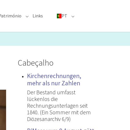
Património
Links
PT
menu for "Grandes eventos"
Submenu for "Património"
Submenu for "PT"
Cabeçalho
Kirchenrechnungen,
mehr als nur Zahlen
Der Bestand umfasst
lückenlos die
Rechnungsunterlagen seit
1840. (Ein Sommer mit dem
Diözesanarchiv 6/9)