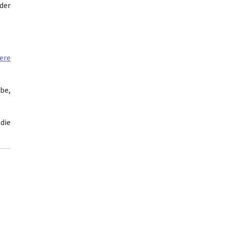
der
ere
abe,
die