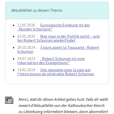
Aktualitéiten zu dësem Thema
12.05.2026
Europäische Einigung ist das
„Wunder Schumans“
02.05.2025
Was man in der Politik sucht – und
bei Robert Schuman wiederfindet
29.10.2024
3 jours avant la Toussaint : Robert
Schuman
19.07.2024
„Robert Schuman ist eine
Inkarnation des Evangeliums”
14.02.2024
Une neuvaine pour la paix par
l’intercession du vénérable Robert Schuman
Merci
,
dat
t
dir dësen Artikel gelies hu
tt
. Falls dir wëllt
iwwert d'Aktualitéit
e
vun der Kathoulescher Kierch
zu Lëtzebuerg informéiert bleiwen, dann abonnéiert