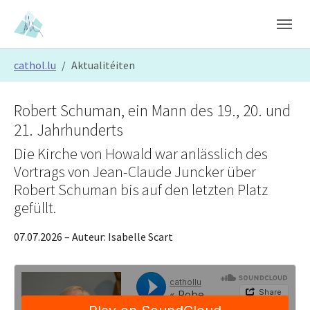
Skip to main content
Skip to page footer
You are here:
cathol.lu
Aktualitéiten
Robert Schuman, ein Mann des 19., 20. und
21. Jahrhunderts
Die Kirche von Howald war anlässlich des
Vortrags von Jean-Claude Juncker über
Robert Schuman bis auf den letzten Platz
gefüllt.
07.07.2026
– Auteur:
Isabelle Scart