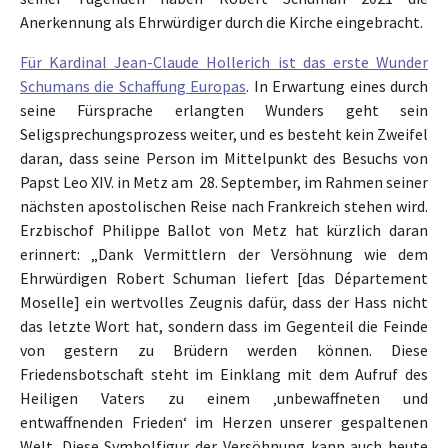
Anerkennung als Ehrwürdiger durch die Kirche eingebracht.
Für Kardinal Jean-Claude Hollerich ist das erste Wunder
Schumans die Schaffung Europas
. In Erwartung eines durch
seine Fürsprache erlangten Wunders geht sein
Seligsprechungsprozess weiter, und es besteht kein Zweifel
daran, dass seine Person im Mittelpunkt des Besuchs von
Papst Leo XIV. in Metz am 28. September, im Rahmen seiner
nächsten apostolischen Reise nach Frankreich stehen wird.
Erzbischof Philippe Ballot von Metz hat kürzlich daran
erinnert: „Dank Vermittlern der Versöhnung wie dem
Ehrwürdigen Robert Schuman liefert [das Département
Moselle] ein wertvolles Zeugnis dafür, dass der Hass nicht
das letzte Wort hat, sondern dass im Gegenteil die Feinde
von gestern zu Brüdern werden können. Diese
Friedensbotschaft steht im Einklang mit dem Aufruf des
Heiligen Vaters zu einem ‚unbewaffneten und
entwaffnenden Frieden‘ im Herzen unserer gespaltenen
Welt. Diese Symbolfigur der Versöhnung kann auch heute