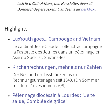
Iech fir d'Cathol-News, den Newsletter
,
deen all
Donneschdeg erauskënnt, andeems dir
hei klickt
.
Highlights
LuxYouth goes... Cambodge and Vietnam
Le cardinal Jean-Claude Hollerich accompagne
la Pastorale des Jeunes dans un pèlerinage en
Asie du Sud-Est. Suivons-les !
Kirchenrechnungen, mehr als nur Zahlen
Der Bestand umfasst lückenlos die
Rechnungsunterlagen seit 1840. (Ein Sommer
mit dem Diözesanarchiv 6/9)
Pèlerinage diocésain à Lourdes : "Je te
salue, Comblée de grâce"