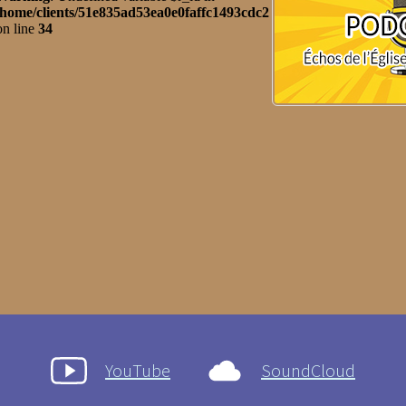
YouTube
SoundCloud