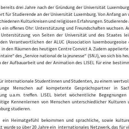
bereits drei Jahre nach der Gründung der Universität Luxemburg
sort für Studierende an der Universität Luxemburg. Von Anfang an
schiedenen Kulturkreisen und religiösen Erfahrungen. Studierende
s ein offenes Ohr: Unterstützung und Freundschaften wuchsen. A
e Unterstützung von Seiten der Universität und des Staates lei
 den Verantwortlichen der ALUC (Association luxembourgeoise 
n in den Räumen des heutigen Centre Convict A. Zudem appelierte 
taire“ des „Service national de la jeunesse“ (SNJ), wo sich bis he
n der Aufbauarbeit und der Animation des LISEL für eine bestim
 für internationale Studentinnen und Studenten, zu einem wertvol
 junge Menschen auf kompetente Gesprächspartner in Sac
ung u.a.m. treffen. LISEL bietet wöchentliche Begegnungen 
eitige Kennenlernen von Menschen unterschiedlicher Kulturen 
mburg studieren.
en ein Heimatgefühl bekommen und sprachliche, sowie kulture
t wurde so über 20 Jahre ein internationales Netzwerk, das für v