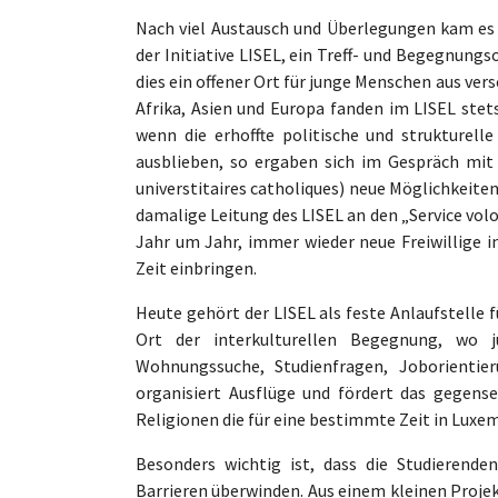
Nach viel Austausch und Überlegungen kam es 
der Initiative LISEL, ein Treff- und Begegnung
dies ein offener Ort für junge Menschen aus ver
Afrika, Asien und Europa fanden im LISEL stet
wenn die erhoffte politische und strukturell
ausblieben, so ergaben sich im Gespräch mit
universtitaires catholiques) neue Möglichkeite
damalige Leitung des LISEL an den „Service volon
Jahr um Jahr, immer wieder neue Freiwillige i
Zeit einbringen.
Heute gehört der LISEL als feste Anlaufstelle
Ort der interkulturellen Begegnung, wo
Wohnungssuche, Studienfragen, Joborientier
organisiert Ausflüge und fördert das gegens
Religionen die für eine bestimmte Zeit in Luxe
Besonders wichtig ist, dass die Studierend
Barrieren überwinden. Aus einem kleinen Projek