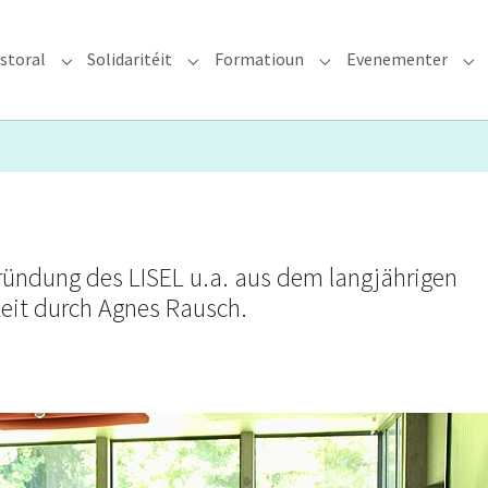
storal
Solidaritéit
Formatioun
Evenementer
erzdiözees"
Submenu for "Glawen & Pastoral"
Submenu for "Solidaritéit"
Submenu for "Format
Su
ründung des LISEL u.a. aus dem langjährigen
eit durch Agnes Rausch.