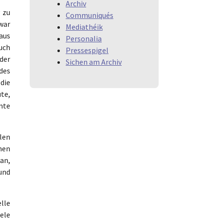
Archiv
 zu
Communiqués
 war
Mediathéik
 aus
Personalia
uch
Pressespigel
der
Sichen am Archiv
des
die
ute,
mte
len
hen
an,
und
lle
iele