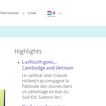
Patrimoine
Links
LB
ioun"
bmenu for "Evenementer"
Submenu for "Patrimoine"
Submenu for "LB"
Highlights
LuxYouth goes...
Cambodge and Vietnam
Le cardinal Jean-Claude
Hollerich accompagne la
Pastorale des Jeunes dans
un pèlerinage en Asie du
Sud-Est. Suivons-les !