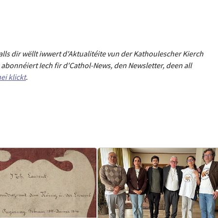
Falls dir wëllt iwwert d'Aktualitéit
e
vun der Kathoulescher Kierch
abonnéiert Iech fir d'Cathol-News, den Newsletter
,
deen all
ei klickt
.