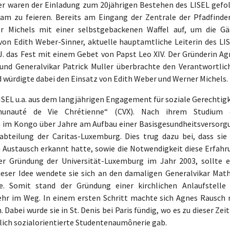
er waren der Einladung zum 20jährigen Bestehen des LISEL gefol
m zu feieren. Bereits am Eingang der Zentrale der Pfadfinder
r Michels mit einer selbstgebackenen Waffel auf, um die Gä
n Edith Weber-Sinner, aktuelle hauptamtliche Leiterin des LIS
J. das Fest mit einem Gebet von Papst Leo XIV. Der Gründerin Ag
und Generalvikar Patrick Muller überbrachte den Verantwortlic
 würdigte dabei den Einsatz von Edith Weber und Werner Michels.
ISEL u.a. aus dem langjährigen Engagement für soziale Gerechtigk
unauté de Vie Chrétienne“ (CVX). Nach ihrem Studium 
in im Kongo über Jahre am Aufbau einer Basisgesundheitsversorg
sabteilung der Caritas-Luxemburg. Dies trug dazu bei, dass sie 
 Austausch erkannt hatte, sowie die Notwendigkeit diese Erfahr
r Gründung der Universität-Luxemburg im Jahr 2003, sollte e
eser Idee wendete sie sich an den damaligen Generalvikar Math
e. Somit stand der Gründung einer kirchlichen Anlaufstelle 
ehr im Weg. In einem ersten Schritt machte sich Agnes Rausch 
Dabei wurde sie in St. Denis bei Paris fündig, wo es zu dieser Zei
chlich sozialorientierte Studentenaumônerie gab.