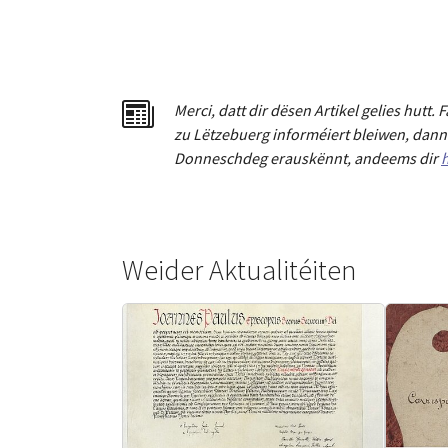
Merci
,
dat
t
dir dësen Artikel gelies hu
tt
. 
zu Lëtzebuerg informéiert bleiwen, dann 
Donneschdeg erauskënnt, andeems dir
h
Weider Aktualitéiten