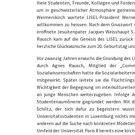
Viele Studenten, Freunde, Kollegen und Förder
um in geschwisterlicher Atmosphäre gemeinsa
Weimerskirch wartete LISEL-Präsident Werne
willkommen zu heissen. Nach dem Grusswort vo
eröffnete Jesuitenpater Jacques Weisshaupt S.
Rausch kam auf die Genesis des LISEL zurück 
herzliche Glückwünsche zum 20. Geburtstag und
Vor zwanzig Jahren erwuchs die Gründung des L
durch Agnes Rausch, Mitglied der „Comm
Sozialwissenschaften hatte die Sozialarbeiter
mitgewirkt. Später leitete sie die Flüchtling
Wichtigkeit der Begegnung im interkulturellen
an junge Menschen weiterzugeben. Infolge de
Studentenaumônerie gegründet werden. Mit di
Schiltz, der sich dafür zu begeistern wusst
Universitätsstudenten in Luxemburg nichts m
anderen auf die Suche nach konkreten Modellen. 
Umfeld der Universität Paris 8 bereits eine kir