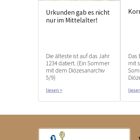
Kor
Urkunden gab es nicht
nur im Mittelalter!
Die älteste ist auf das Jahr
Das 
1234 datiert. (Ein Sommer
mit 
mit dem Diözesanarchiv
Som
5/9)
Diöz
liesen >
liese