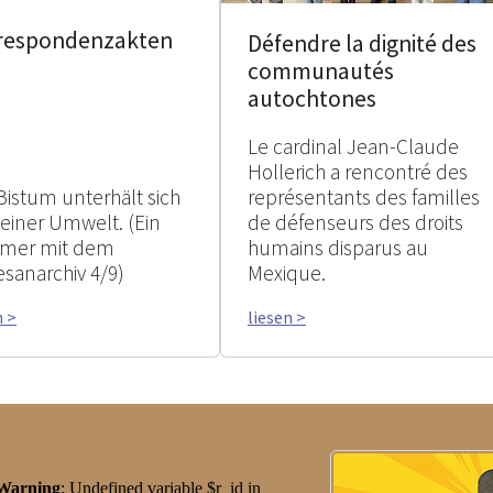
respondenzakten
Défendre la dignité des
communautés
autochtones
Le cardinal Jean-Claude
Hollerich a rencontré des
Bistum unterhält sich
représentants des familles
seiner Umwelt. (Ein
de défenseurs des droits
mer mit dem
humains disparus au
esanarchiv 4/9)
Mexique.
n >
liesen >