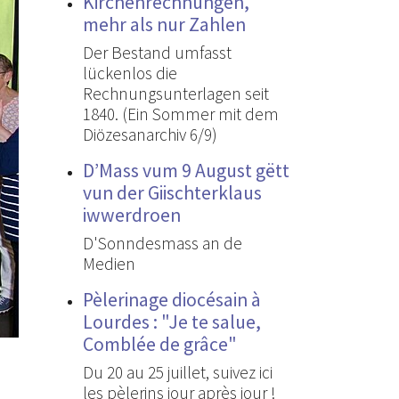
Kirchenrechnungen,
mehr als nur Zahlen
Der Bestand umfasst
lückenlos die
Rechnungsunterlagen seit
1840. (Ein Sommer mit dem
Diözesanarchiv 6/9)
D’Mass vum 9 August gëtt
vun der Giischterklaus
iwwerdroen
D'Sonndesmass an de
Medien
Pèlerinage diocésain à
Lourdes : "Je te salue,
Comblée de grâce"
Du 20 au 25 juillet, suivez ici
les pèlerins jour après jour !