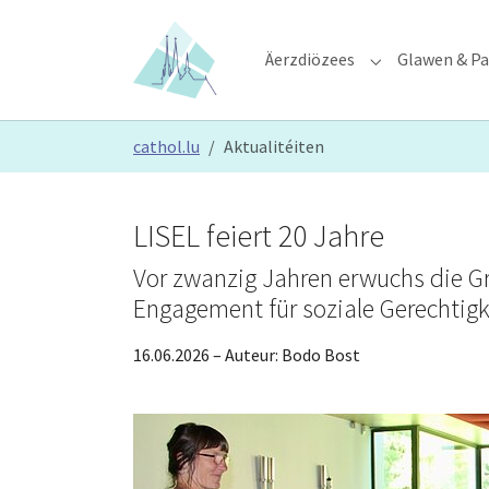
Skip to main content
Skip to page footer
Äerzdiözees
Glawen & Pa
Submenu for "Ä
You are here:
cathol.lu
Aktualitéiten
LISEL feiert 20 Jahre
Vor zwanzig Jahren erwuchs die G
Engagement für soziale Gerechtigk
16.06.2026
– Auteur:
Bodo Bost
Show larger version