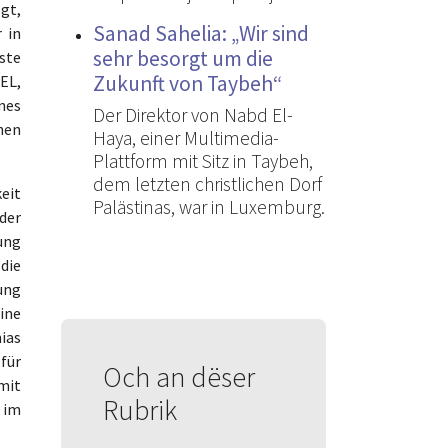
gt,
Sanad Sahelia: „Wir sind
 in
sehr besorgt um die
ste
Zukunft von Taybeh“
EL,
nes
Der Direktor von Nabd El-
hen
Haya, einer Multimedia-
Plattform mit Sitz in Taybeh,
dem letzten christlichen Dorf
eit
Palästinas, war in Luxemburg.
der
ung
die
ung
ine
ias
für
Och an dëser
mit
Rubrik
t im